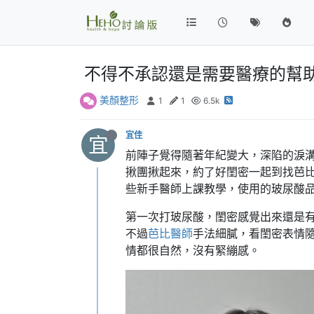
不得不承認還是需要醫療的幫
美顏整形
1
1
6.5k
宜佳
宜
前陣子覺得隨著年紀變大，深陷的淚
揪團揪起來，約了好閨密一起到找芭
些新手醫師上課教學，使用的玻尿酸
第一次打玻尿酸，閨密感覺出來還是有
不過
芭比醫師
手法細膩，看閨密表情隨
情都很自然，沒有緊繃感。