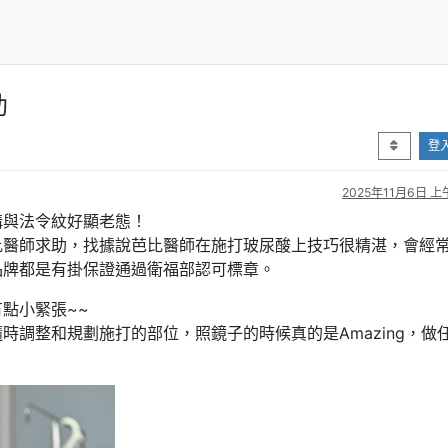
助
登
2025年11月6日 上午
溝與法令紋好顯老態！
比醫師求助，找據說芭比醫師在施打玻尿酸上技巧很精湛，會經
品牌都是有掛保證通過衛福部認可標章。
點小緊張~~
時調整和規劃施打的部位，照鏡子的時候真的是Amazing，做