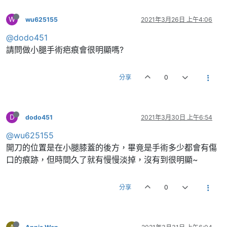
W
wu625155
2021年3月26日 上午4:06
@dodo451
請問做小腿手術疤痕會很明顯嗎?
分享
0
D
dodo451
2021年3月30日 上午6:54
@wu625155
開刀的位置是在小腿膝蓋的後方，畢竟是手術多少都會有傷
口的痕跡，但時間久了就有慢慢淡掉，沒有到很明顯~
分享
0
A