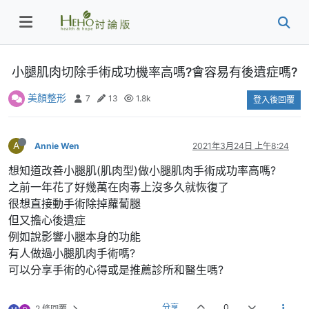
小腿肌肉切除手術成功機率高嗎?會容易有後遺症嗎?
美顏整形
7
13
1.8k
登入後回覆
A
Annie Wen
2021年3月24日 上午8:24
想知道改善小腿肌(肌肉型)做小腿肌肉手術成功率高嗎?
之前一年花了好幾萬在肉毒上沒多久就恢復了
很想直接動手術除掉蘿蔔腿
但又擔心後遺症
例如說影響小腿本身的功能
有人做過小腿肌肉手術嗎?
可以分享手術的心得或是推薦診所和醫生嗎?
分享
0
2 條回覆