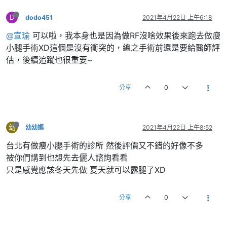
D
dodo451
2021年4月22日 上午6:18
@宣瑜
可以啦，我本身也是因為做RF沒啥效果後來跑去做瘦
小腿手術XD這個是沒有衝突的，總之手術前還是要給醫師評
估，後續追蹤也很重要~
分享
0
幼
幼幼媽
2021年4月22日 上午8:52
台北有做瘦小腿手術的診所 然後評價又不錯的好像不多
被你們講到也想先去儷人諮詢看看
只是感覺應該冬天先做 夏天就可以露腿了XD
分享
0