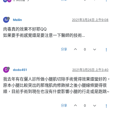
M
D
M
Meilin
2021年3月24日 上午9:08
肉毒真的效果不好耶QQ
如果要手術感覺還是要注意一下醫師的技術...
分享
0
D
dodo451
2021年3月25日 上午3:40
我去年有在儷人診所做小腿肌切除手術覺得效果還蠻好的，
原本小腿比較突出的那塊肌肉修飾掉之後小腿線條變得很
順，目前手術到現在也沒有什麼影響小腿的行走或是跑跳~
分享
0