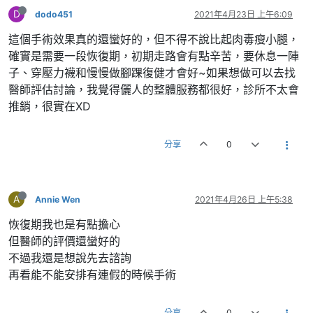
D
dodo451
2021年4月23日 上午6:09
這個手術效果真的還蠻好的，但不得不說比起肉毒瘦小腿，
確實是需要一段恢復期，初期走路會有點辛苦，要休息一陣
子、穿壓力襪和慢慢做腳踝復健才會好~如果想做可以去找
醫師評估討論，我覺得儷人的整體服務都很好，診所不太會
推銷，很實在XD
分享
0
A
Annie Wen
2021年4月26日 上午5:38
恢復期我也是有點擔心
但醫師的評價還蠻好的
不過我還是想說先去諮詢
再看能不能安排有連假的時候手術
分享
0