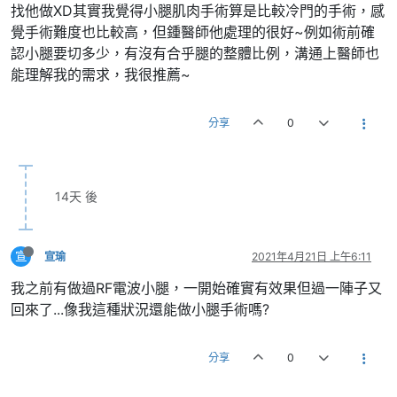
找他做XD其實我覺得小腿肌肉手術算是比較冷門的手術，感
覺手術難度也比較高，但鍾醫師他處理的很好~例如術前確
認小腿要切多少，有沒有合乎腿的整體比例，溝通上醫師也
能理解我的需求，我很推薦~
分享
0
14天 後
宣
宣瑜
2021年4月21日 上午6:11
我之前有做過RF電波小腿，一開始確實有效果但過一陣子又
回來了...像我這種狀況還能做小腿手術嗎?
分享
0