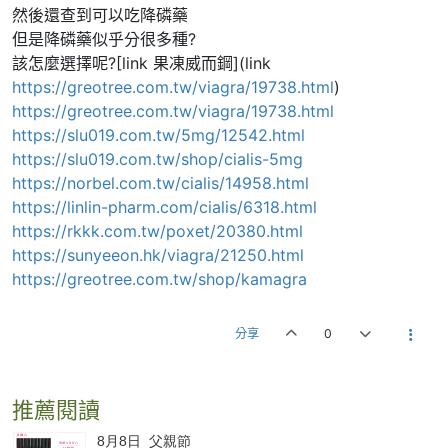
然後還查到可以吃降磷藥
但是降磷藥似乎分很多種?
該怎麼選擇呢?[link 果凍威而鋼](link
https://greotree.com.tw/viagra/19738.html
)
https://greotree.com.tw/viagra/19738.html
https://slu019.com.tw/5mg/12542.html
https://slu019.com.tw/shop/cialis-5mg
https://norbel.com.tw/cialis/14958.html
https://linlin-pharm.com/cialis/6318.html
https://rkkk.com.tw/poxet/20380.html
https://sunyeeon.hk/viagra/21250.html
https://greotree.com.tw/shop/kamagra
分享
0
推薦閱讀