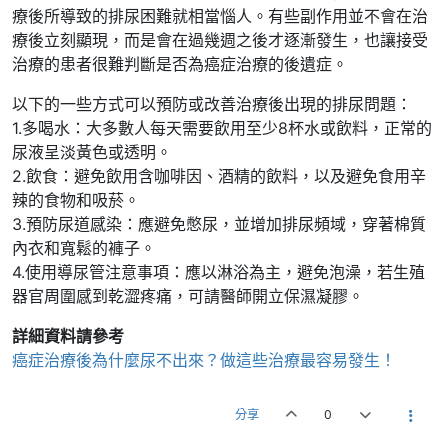
療後所導致的排尿困難就相當惱人。有些副作用並不會在治
療後立刻顯現，而是會在過幾週之後才逐漸發生，也讓接受
治療的患者很難判斷是否為癌症治療的後遺症。
以下的一些方式可以預防或改善治療後出現的排尿問題：
1.多喝水：大多數人每天需要飲用至少8杯水或飲料，正常的
尿液呈淡黃色或透明。
2.飲食：避免飲用含咖啡因、酒精的飲料，以及避免食用辛
辣的食物和吸菸。
3.預防尿道感染：應避免憋尿，並增加排尿頻域，穿著棉質
內衣和寬鬆的褲子。
4.使用導尿管注意事項：應以淋浴為主，避免泡澡，若生殖
器官周圍感到乾澀疼痛，可請醫師開立保濕凝膠。
詳細資料請參考
癌症治療後為什麼尿不出來？做這些治療最容易發生！
分享
0