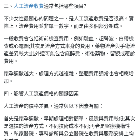
三、
人工流產收費
通常包括哪些項目?
不少女性最關心的問題之一，是人工流產收費是否很高。實
際上，流產費用並非單一數字，而是由多個部分組成。
一般收費會包括術前檢查費用，例如驗血、超聲波、白帶檢
查或心電圖;其次是流產方式本身的費用，藥物流產與手術流
產差異較大;此外還可能包含麻醉費、術後藥物、留觀或覆診
費用。
懷孕週數越大、處理方式越複雜，整體費用通常也會相應增
加。
四、影響人工流產價格的關鍵因素
人工流產的價格差異，通常與以下因素有關：
首先是懷孕週數，早期處理相對簡單，風險與費用較低;其次
是選擇的流產方式，不同技術成本不同;再者是醫療機構性
質，私家醫院、專科診所與公立醫院在收費與服務安排上均