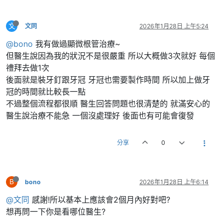
文
文同
2026年1月28日 上午5:24
@bono
我有做過顯微根管治療~
但醫生說因為我的狀況不是很嚴重 所以大概做3次就好 每個
禮拜去做1次
後面就是裝牙釘跟牙冠 牙冠也需要製作時間 所以加上做牙
冠的時間就比較長一點
不過整個流程都很順 醫生回答問題也很清楚的 就滿安心的
醫生說治療不能急 一個沒處理好 後面也有可能會復發
分享
0
B
bono
2026年1月28日 上午6:14
@文同
感謝!所以基本上應該會2個月內好對吧?
想再問一下你是看哪位醫生?