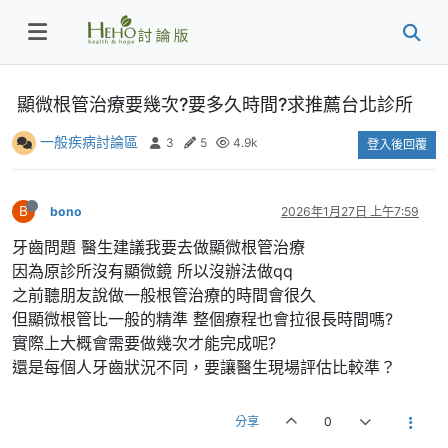
顯微根管治療要幾次?要多久時間?求推薦台北診所
一般疾病討論區
3
5
4.9k
登入後回覆
B
bono
2026年1月27日 上午7:59
牙齒問題 醫生建議我要去做顯微根管治療
因為原診所沒有顯微鏡 所以沒辦法做qq
之前聽朋友說做一般根管治療的時間會很久
但顯微根管比一般的精準 整個療程也會拉很長時間嗎?
實際上大概會需要做幾次才能完成呢?
還是每個人牙齒狀況不同，要讓醫生現場評估比較準？
分享
0