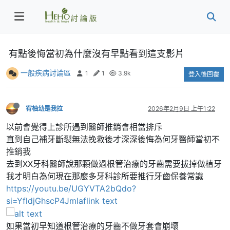
有點後悔當初為什麼沒有早點看到這支影片
一般疾病討論區
1
1
3.9k
登入後回覆
宥柚幼是我拉
2026年2月9日 上午1:22
以前會覺得上診所遇到醫師推銷會相當排斥
直到自己補牙斷裂無法挽救後才深深後悔為何牙醫師當初不
推銷我
去到XX牙科醫師說那顆做過根管治療的牙齒需要拔掉做植牙
我才明白為何現在那麼多牙科診所要推行牙齒保養常識
https://youtu.be/UGYVTA2bQdo?
si=YfldjGhscP4Jmlaf
link text
如果當初早知道根管治療的牙齒不做牙套會崩壞