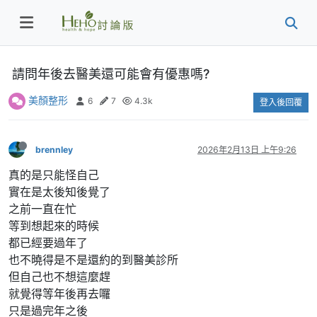
請問年後去醫美還可能會有優惠嗎?
美顏整形
6
7
4.3k
登入後回覆
brennley
2026年2月13日 上午9:26
真的是只能怪自己
實在是太後知後覺了
之前一直在忙
等到想起來的時候
都已經要過年了
也不曉得是不是還約的到醫美診所
但自己也不想這麼趕
就覺得等年後再去囉
只是過完年之後