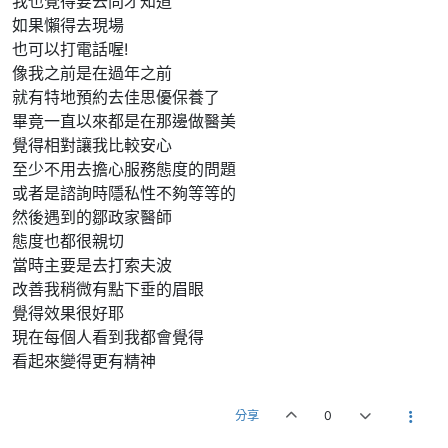
我也覺得要去問才知道
如果懶得去現場
也可以打電話喔!
像我之前是在過年之前
就有特地預約去佳思優保養了
畢竟一直以來都是在那邊做醫美
覺得相對讓我比較安心
至少不用去擔心服務態度的問題
或者是諮詢時隱私性不夠等等的
然後遇到的鄒政家醫師
態度也都很親切
當時主要是去打索夫波
改善我稍微有點下垂的眉眼
覺得效果很好耶
現在每個人看到我都會覺得
看起來變得更有精神
分享
0