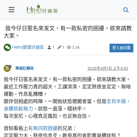
我今仔日匿名來发文，有一款私密的困擾，欲來請教
大家。
Heho健康討論區
1
1
2.3k
登入後回覆
樂
樂威壯藥局
2026年4月1日 上午3:50
我今仔日匿名來发文，有一款私密的困擾，欲來請教大家。
最近工作壓力真的超大，工課濟濟，定定熬夜坐定定，無啥
運動，作息亂糟糟。
跟伴侶相處的時陣，一開始狀態猶閣會當，但是
走到半路，
身體就較無力
、狀態一直落，穩袂牢。
每次安尼，心裡真足尷尬，也足無自信。
毋知看板上
有無同款困擾
的兄弟：
定定壓力大、熬夜作息歹，敢是真的會影響身體狀態？