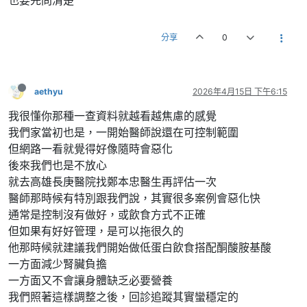
分享
0
aethyu
2026年4月15日 下午6:15
我很懂你那種一查資料就越看越焦慮的感覺
我們家當初也是，一開始醫師說還在可控制範圍
但網路一看就覺得好像隨時會惡化
後來我們也是不放心
就去高雄長庚醫院找鄭本忠醫生再評估一次
醫師那時候有特別跟我們說，其實很多案例會惡化快
通常是控制沒有做好，或飲食方式不正確
但如果有好好管理，是可以拖很久的
他那時候就建議我們開始做低蛋白飲食搭配酮酸胺基酸
一方面減少腎臟負擔
一方面又不會讓身體缺乏必要營養
我們照著這樣調整之後，回診追蹤其實蠻穩定的