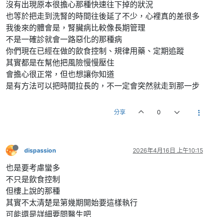
沒有出現原本很擔心那種快速往下掉的狀況
也等於把走到洗腎的時間往後延了不少，心裡真的差很多
我後來的體會是，腎臟病比較像長期管理
不是一確診就會一路惡化的那種病
你們現在已經在做的飲食控制、規律用藥、定期追蹤
其實都是在幫他把風險慢慢壓住
會擔心很正常，但也想讓你知道
是有方法可以把時間拉長的，不一定會突然就走到那一步
分享
0
dispassion
2026年4月16日 上午10:15
也是要考慮蠻多
不只是飲食控制
但樓上說的那種
其實不太清楚是第幾期開始要這樣執行
可能還是詳細要問醫生吧