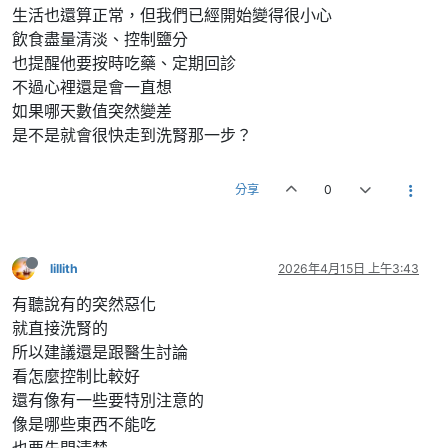
生活也還算正常，但我們已經開始變得很小心
飲食盡量清淡、控制鹽分
也提醒他要按時吃藥、定期回診
不過心裡還是會一直想
如果哪天數值突然變差
是不是就會很快走到洗腎那一步？
分享
0
lillith
2026年4月15日 上午3:43
有聽說有的突然惡化
就直接洗腎的
所以建議還是跟醫生討論
看怎麼控制比較好
還有像有一些要特別注意的
像是哪些東西不能吃
也要先問清楚