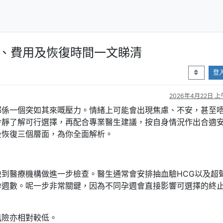
程、費用及恢復時間一文睇清
登
2026年4月22日 上午
都係一個突如其來嘅壓力。情緒上可能會出現焦慮、不安，甚至
冷靜了解可行選擇，再配合專業醫生建議，按自身情況作出合適
後恢復三個層面，為你全面解析。
到醫療機構做進一步檢查。醫生通常會安排抽血驗HCG以及超
孕週數。呢一步非常關鍵，因為不同孕週會直接影響可選擇的終
風險亦相對較低。