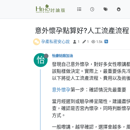
意外懷孕點算好?人工流產流
孕產私密安心說
1
1
1.5k
怡康姑娘加油
怡
發現自己意外懷孕，對好多女性嚟講
該點樣做決定。實際上，最重要係先
以下將從人工流產流程、費用以及術
意外懷孕
第一步：確認情況先最重要
當月經遲到或驗孕棒呈陽性，建議盡快
查，確認是否宮內懷孕，同時判斷懷
方式。
一般嚟講，越早確認，選擇會越多，