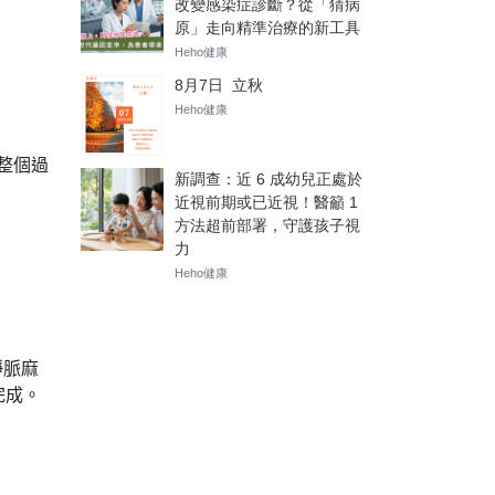
整個過
。
靜脈麻
完成。