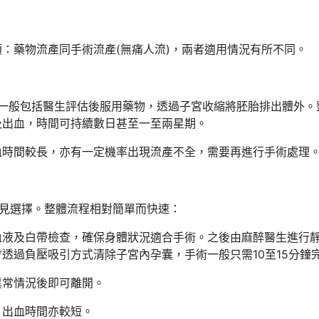
：藥物流產同手術流產(無痛人流)，兩者適用情況有所不同。
流程一般包括醫生評估後服用藥物，透過子宮收縮將胚胎排出體外。
及出血，時間可持續數日甚至一至兩星期。
血時間較長，亦有一定機率出現流產不全，需要再進行手術處理
常見選擇。整體流程相對簡單而快速：
血液及白帶檢查，確保身體狀況適合手術。之後由麻醉醫生進行
透過負壓吸引方式清除子宮內孕囊，手術一般只需10至15分鐘
異常情況後即可離開。
，出血時間亦較短。