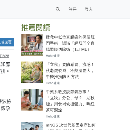
註冊
登入
推薦閱讀
入後回覆
2:28
唔知應
安排。
聲波檢
止懷孕