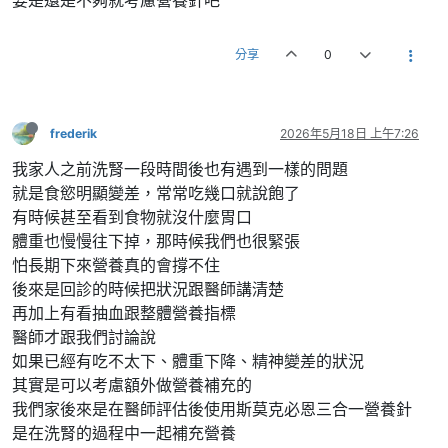
分享
0
frederik
2026年5月18日 上午7:26
我家人之前洗腎一段時間後也有遇到一樣的問題
就是食慾明顯變差，常常吃幾口就說飽了
有時候甚至看到食物就沒什麼胃口
體重也慢慢往下掉，那時候我們也很緊張
怕長期下來營養真的會撐不住
後來是回診的時候把狀況跟醫師講清楚
再加上有看抽血跟整體營養指標
醫師才跟我們討論說
如果已經有吃不太下、體重下降、精神變差的狀況
其實是可以考慮額外做營養補充的
我們家後來是在醫師評估後使用斯莫克必恩三合一營養針
是在洗腎的過程中一起補充營養