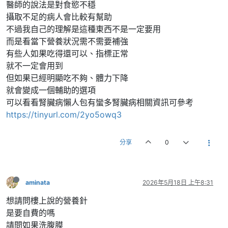
醫師的說法是對食慾不穩
攝取不足的病人會比較有幫助
不過我自己的理解是這種東西不是一定要用
而是看當下營養狀況需不需要補強
有些人如果吃得還可以、指標正常
就不一定會用到
但如果已經明顯吃不夠、體力下降
就會變成一個輔助的選項
可以看看腎臟病懶人包有蠻多腎臟病相關資訊可參考
https://tinyurl.com/2yo5owq3
分享
0
aminata
2026年5月18日 上午8:31
想請問樓上說的營養針
是要自費的嗎
請問如果洗腹膜