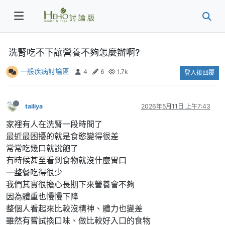
洗腎吃不下讓營養不夠怎麼辦啊?
一般疾病討論區
4
6
1.7k
登入後回覆
tailiya
2026年5月11日 上午7:43
家裡有人在洗腎一段時間了
最近最困擾的就是食慾變得很差
常常吃幾口就說飽了
有時候甚至看到食物就沒什麼胃口
一整餐吃得很少
我們其實很擔心長期下來營養會不夠
因為體重也慢慢下降
整個人看起來比較沒精神、體力也變差
雖然有嘗試換口味、做比較好入口的食物