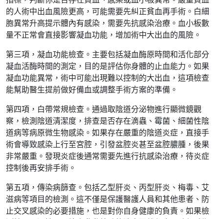
的人術中出血風險更高，可能需要先糾正貧血再手術。白細
胞異常升高提示體內有感染，需要先抗感染治療。血小板數
量不正常會直接影響凝血功能，增加術中大出血的風險。
第三項，凝血功能檢查。主要包括凝血酶原時間和活化部分
凝血活酶時間的測定，目的是評估你身體的止血能力。如果
凝血功能異常，術中可能出現難以控制的大出血，這項檢查
能幫助醫生提前做好備血或調整手術方案的準備。
第四項，白帶常規檢查。通過取陰道分泌物進行顯微鏡觀
察，檢測陰道清潔度，排查是否存在滴蟲、霉菌、細菌性陰
道病等病原微生物感染。如果存在嚴重的陰道炎症，直接手
術會導致感染上行至宮腔，引發盆腔炎甚至盆腔膿腫，後果
非常嚴重。發現炎症後通常需要先進行抗感染治療，待炎症
控制後再安排手術。
第五項，傳染病篩查。包括乙型肝炎、丙型肝炎、梅毒、艾
滋病等項目的檢測。這不僅是保護醫護人員和其他患者、防
止交叉感染的必要措施，也是對你自身健康的負責。如果檢