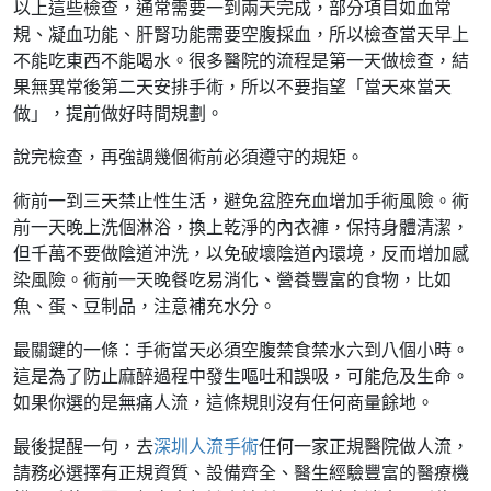
以上這些檢查，通常需要一到兩天完成，部分項目如血常
規、凝血功能、肝腎功能需要空腹採血，所以檢查當天早上
不能吃東西不能喝水。很多醫院的流程是第一天做檢查，結
果無異常後第二天安排手術，所以不要指望「當天來當天
做」，提前做好時間規劃。
說完檢查，再強調幾個術前必須遵守的規矩。
術前一到三天禁止性生活，避免盆腔充血增加手術風險。術
前一天晚上洗個淋浴，換上乾淨的內衣褲，保持身體清潔，
但千萬不要做陰道沖洗，以免破壞陰道內環境，反而增加感
染風險。術前一天晚餐吃易消化、營養豐富的食物，比如
魚、蛋、豆制品，注意補充水分。
最關鍵的一條：手術當天必須空腹禁食禁水六到八個小時。
這是為了防止麻醉過程中發生嘔吐和誤吸，可能危及生命。
如果你選的是無痛人流，這條規則沒有任何商量餘地。
最後提醒一句，去
深圳人流手術
任何一家正規醫院做人流，
請務必選擇有正規資質、設備齊全、醫生經驗豐富的醫療機