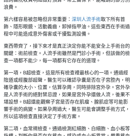
浪費。
第六樣容易被忽略但非常重要：
深圳人流手術
取下所有首
飾、隱形眼鏡、活動義齒，卸掉指甲油。這些東西在手術過
程中可能造成意外傷害或干擾監測設備。
東西帶齊了，接下來才是真正決定你能不能安全上手術台的
關鍵：術前檢查。人流手術雖然是門診小手術，但該做的檢
查一項都不能少，每一項都有它存在的道理。
第一項，B超檢查，這是所有檢查裡最核心的一項。通過經
陰道或經腹部超聲，醫生可以確認孕囊是否在子宮腔內，明
確孕囊的大小、位置，估算孕周，同時排除宮外孕。宮外孕
是人流手術的絕對禁忌證，如果是宮外孕還做人流，後果不
堪設想。B超還能觀察子宮是否存在肌瘤、腺肌症等可能影
響手術的病變。如果孕周過大，醫生可能會調整手術方式，
所以這項檢查直接決定了手術方案。
第二項，血常規檢查。通過檢測紅細胞、白細胞、血小板等
指標，判斷你是否存在貧血、感染或血小板異常。嚴重貧血