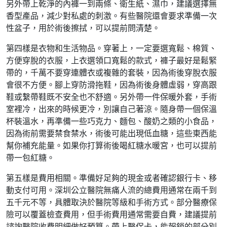
另外帶上乾淨的內褲一到兩條、衛生紙、濕巾，建議選擇無
香型產品，減少對私處的刺激。有些醫院還會要求準備一次
性盆子，用於術後擦拭，可以提前問清楚。
第四樣是衣物和生活物品。穿著上，一定要選寬鬆、棉質、
方便穿脫的衣服，上衣選領口寬鬆的款式，褲子最好是鬆緊
帶的，千萬不要穿連體衣或複雜的套裝，因為術後穿脫衣服
會很不方便。腳上穿防滑拖鞋，因為術後身體虛弱，穿高跟
鞋或繫帶鞋既不安全也不舒適。另外帶一件保暖外套，手術
室裡冷，出來的時候更冷，別讓自己著涼。隨身帶一個保溫
杯裝溫水，再準備一些巧克力、麵包、酸奶之類的小食品，
因為術前需要禁食禁水，術後可能出現低血糖，這些東西能
幫你補充能量。如果你打算術後喝紅糖水暖宮，也可以提前
帶一包紅糖。
第五樣是費用相關。準備好足夠的現金或者確認銀行卡、移
動支付可用。深圳公立醫院無痛人流的總費用通常在兩千到
五千元不等，具體取決於醫院等級和手術方式。部分醫療保
險可以覆蓋檢查費用，但手術費用通常需要自費，建議提前
諮詢醫院收費明細做好預算。帶上醫保卡，能報銷的部分別