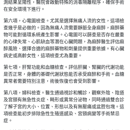
測結果呈陽性，醫院會啟動特殊的消毒隔離程序，確保手術
在安全環境下進行。
第六項，心電圖檢查。尤其是選擇無痛人流的女性，這項檢
查幾乎是必做的。因為無痛人流需要靜脈全身麻醉，麻醉藥
物可能對循環系統產生影響。心電圖可以篩查是否存在嚴重
的心律失常、心肌缺血等潛在心臟問題，為麻醉醫生評估麻
醉風險、選擇合適的麻醉藥物和劑量提供重要依據。有心臟
病史或高齡女性，這項檢查尤為重要。
第七項，肝腎功能和血糖檢查。評估肝臟、腎臟的代謝功能
是否正常，身體的基礎代謝狀態能否承受麻醉和手術。血糖
異常者需要特別注意，術後恢復也會受到影響。
第八項，婦科檢查。醫生通過視診和觸診，觀察外陰、陰道
及宮頸有無急性炎症、畸形或異常分泌物，同時通過雙合診
了解子宮的大小、位置、形態以及有無壓痛或盆腔包塊。這
項檢查能初步排除急性生殖道感染、宮頸病變等手術禁忌
症。