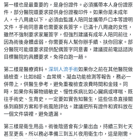
第一樣也是最重要的，是身份證件。必須攜帶本人身份證原
件，部分醫院還要求提供身份證複印件。如果你是未成年
人，十八周歲以下，必須由監護人陪同並攜帶戶口本等證明
文件，手術同意書也需要家長簽字。已滿十八周歲的女性，
雖然不強制要求家屬簽字，但強烈建議有成年人陪同前往，
因為術後身體虛弱，你需要有人幫你辦手續、扶你回家。部
分醫院可能還要求提供配偶簽字同意書，建議提前電話諮詢
目標醫院的具體要求，免得白跑一趟。
第二樣是醫療資料。
深圳人流手術
如果你之前在其他醫院做
過檢查，比如B超、血常規、凝血功能檢測等報告，務必一
併帶上，供醫生參考，避免重複檢查浪費時間和金錢。同
時，如果你有藥物過敏史、慢性疾病比如心臟病或哮喘、既
往手術史、生育史，一定要如實告知醫生，這些信息直接關
係到麻醉方案和手術風險評估。建議把所有證件和資料放在
一個文件袋裡，避免遺漏。
第三樣是衛生用品。術後陰道會有少量出血，持續三到七天
甚至更長，所以務必準備三到五片夜用衛生巾，這是剛需。