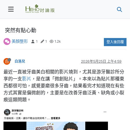
突然有點心動
美顏整形
1
1
1.2k
登入後回覆
白
白洛兒
2026年5月25日 上午4:59
最近一直被牙齒美白相關的影片燒到，尤其是游牙醫診所分
享的一支
影片
，是在講「微創貼片」。本來以為貼片那種東
西都很可怕，感覺要磨很多牙齒，結果看完才知道現在有些
方式其實是偏微創的，主要是在改善牙齒泛黃、缺角或小裂
痕這類問題。