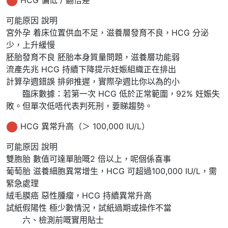
HCG 偏低 / 翻倍差
可能原因 說明
宮外孕 着床位置供血不足，滋養層發育不良，HCG 分泌
少，上升緩慢
胚胎發育不良 胚胎本身質量問題，滋養層功能弱
流產先兆 HCG 持續下降提示妊娠組織正在排出
計算孕週錯誤 排卵推遲，實際孕週比你以為的小
臨床數據：若第一次 HCG 低於正常範圍，92% 妊娠失
敗。但單次低唔代表判死刑，要睇趨勢。
HCG 異常升高（＞ 100,000 IU/L）
可能原因 說明
雙胞胎 數值可達單胎嘅2 倍以上，呢個係喜事
葡萄胎 滋養細胞異常增生，HCG 可超過100,000 IU/L，需
緊急處理
絨毛膜癌 惡性腫瘤，HCG 持續異常升高
試紙假陽性 極少數情況，試紙過期或操作不當
六、檢測前嘅實用貼士