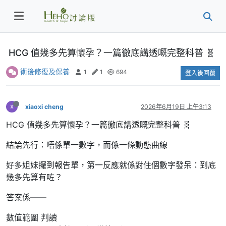
HCG 值幾多先算懷孕？一篇徹底講透嘅完整科普 🧬
術後修復及保養
1
1
694
登入後回覆
xiaoxi cheng
2026年6月19日 上午3:13
HCG 值幾多先算懷孕？一篇徹底講透嘅完整科普 🧬
結論先行：唔係單一數字，而係一條動態曲線
好多姐妹攞到報告單，第一反應就係對住個數字發呆：到底
幾多先算有咗？
答案係——
數值範圍 判讀