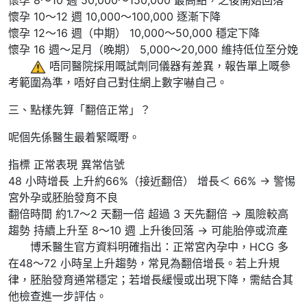
懷孕 10～12 週 10,000～100,000 逐漸下降
懷孕 12～16 週（中期） 10,000～50,000 穩定下降
懷孕 16 週～足月（晚期） 5,000～20,000 維持低位至分娩
️ 唔同醫院採用嘅試劑同儀器有差異，報告單上嘅參
考範圍為準，唔好自己對住網上數字嚇自己。
三、點樣先算「翻倍正常」？
呢個先係醫生最着緊嘅嘢。
指標 正常表現 異常信號
48 小時增長 上升約66%（接近翻倍） 增長＜ 66% → 警惕
宮外孕或胚胎發育不良
翻倍時間 約1.7～2 天翻一倍 超過 3 天先翻倍 → 風險較高
趨勢 持續上升至 8～10 週 上升後回落 → 可能胎停或流產
博禾醫生官方資料明確指出：正常宮內孕中，HCG 多
在48～72 小時呈上升趨勢，常見為翻倍增長。若上升規
律，胚胎發育通常穩定；若增長緩慢或出現下降，需結合其
他檢查進一步評估。