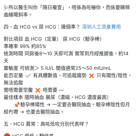
🩺所以醫生叫你「隔日複查」，唔係為咗嚇你，而係要睇條
曲線嘅斜率。
四、血 HCG vs 尿 HCG：邊個準？
深圳人工流產費用
對比項目 血 HCG（定量） 尿 HCG（驗孕棒）
準確率 99% 約85%
檢測時間 同房後8～10 天即可測 需等到月經推遲後，約14
天
靈敏度 可檢測＞ 5 IU/L 閾值通常25～50 mIU/mL
能否定量
有具體數值，可追蹤趨勢
只有陽性/陰性，
無法追蹤
需唔需要空腹
唔需要 —
最佳樣本 隨時抽血 晨尿（濃縮，HCG 濃度最高）
驗孕棒陽性 → 一定要去醫院抽血。驗孕棒陰性但月
經冇嚟 → 也要去醫院抽血。
五、HCG 異常：高咗低咗分別代表咩？