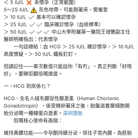
＜ 5 IU/L
未懷孕（正常範圍）
5～25 IU/L
️ 灰色地帶，可能剛著床，需複查
＞ 10 IU/L
基本可以確認懷孕
＞ 25 IU/L
臨床確診懷孕（血檢標準）
＞ 50 IU/L
中山大學附屬第一醫院王增艷副主任
醫師明確指出：代表懷孕
一句話總結：血 HCG ＞ 25 IU/L 確診懷孕，＞ 10 IU/L
高度懷疑，＞ 50 IU/L 鐵板釘釘。
但請記住——單次數值只能話你「有冇」，真正判斷「好唔
好」，要睇佢翻倍嘅速度。
一、HCG 到底係乜？
HCG，全名人絨毛膜促性腺激素（Human Chorionic
Gonadotropin），係受精卵著床之後，胎盤滋養層細胞開
始分泌嘅一種糖蛋白激素。
深圳墮胎
佢嘅核心使命有兩個：
維持黃體功能——令孕酮持續分泌，保住子宮內膜，為胚胎