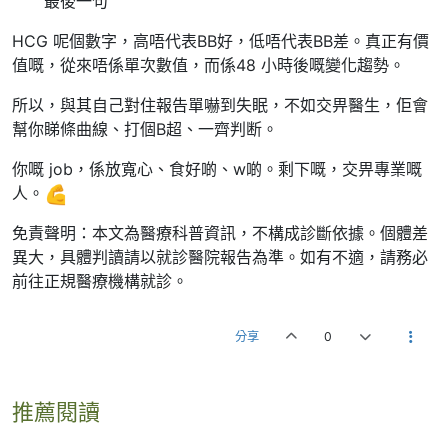
最後一句
HCG 呢個數字，高唔代表BB好，低唔代表BB差。真正有價
值嘅，從來唔係單次數值，而係48 小時後嘅變化趨勢。
所以，與其自己對住報告單嚇到失眠，不如交畀醫生，佢會
幫你睇條曲線、打個B超、一齊判断。
你嘅 job，係放寬心、食好啲、w啲。剩下嘅，交畀專業嘅
人。
免責聲明：本文為醫療科普資訊，不構成診斷依據。個體差
異大，具體判讀請以就診醫院報告為準。如有不適，請務必
前往正規醫療機構就診。
分享
0
推薦閱讀