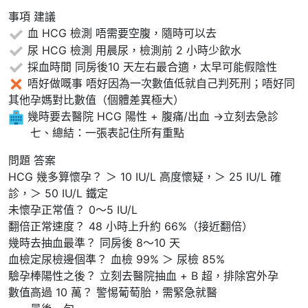
事項 建議
血 HCG 檢測 唔需要空腹，隨時可以去
尿 HCG 檢測 用晨尿，檢測前 2 小時少飲水
採血時間 同房後10 天左右最合適，太早可能假陰性
唔好做嘅事 唔好因為一次數值低就自己判死刑；唔好同
其他孕媽對比數值（個體差異極大）
幾時要去醫院 HCG 陽性 + 腹痛/出血 →立刻去急診
七、總結：一張表記住所有重點
問題 答案
HCG 幾多算懷孕？ ＞ 10 IU/L 高度懷疑，＞ 25 IU/L 確
診，＞ 50 IU/L 鐵定
未懷孕正常值？ 0～5 IU/L
翻倍正常速度？ 48 小時上升約 66%（接近翻倍）
幾時去抽血最準？ 同房後 8～10 天
血檢定尿檢邊個準？ 血檢 99% ＞ 尿檢 85%
驗孕棒陽性之後？ 立刻去醫院抽血 + B 超，排除宮外孕
數值高過 10 萬？ 警惕葡萄胎，需緊急就醫