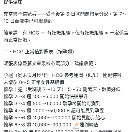
提供溫床
充當懷孕信號兵——受孕後第 6 日就開始微量分泌，第 7～
10 日血液中已可檢測到
簡單講：有 HCG ＝ 有妊娠組織。但有妊娠組織 ≠ 一定係宮
內正常妊娠。
二、HCG 正常值對照表（按孕週）
呢張表係整篇文章最核心嘅部分，建議收藏：
孕週（從末次月經計） HCG 參考範圍（IU/L） 關鍵特徵
未懷孕 0～5 正常女性基礎值
懷孕 1 週（受精後 7～10 天） 5～50 剛著床，數值好低
懷孕 2～3 週 100～5,000 開始快速攀升
懷孕 3～4 週 500～10,000 驗孕棒開始可測到
懷孕 4～5 週 1,000～50,000 B 超可能見到孕囊
懷孕 5～6 週 10,000～100,000 開始見胎芽胎心
懷孕 6～8 週 10,000～300,000
達到峰值
懷孕 8～10 週 50,000～150,000 最高點，之後開始回落