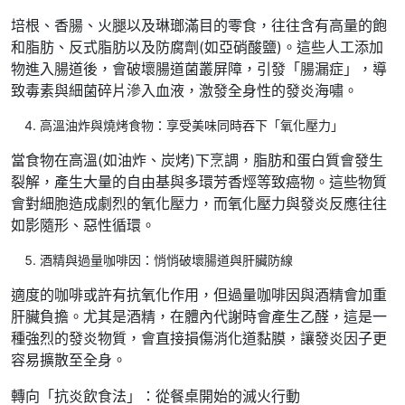
培根、香腸、火腿以及琳瑯滿目的零食，往往含有高量的飽
和脂肪、反式脂肪以及防腐劑(如亞硝酸鹽)。這些人工添加
物進入腸道後，會破壞腸道菌叢屏障，引發「腸漏症」，導
致毒素與細菌碎片滲入血液，激發全身性的發炎海嘯。
高溫油炸與燒烤食物：享受美味同時吞下「氧化壓力」
當食物在高溫(如油炸、炭烤)下烹調，脂肪和蛋白質會發生
裂解，產生大量的自由基與多環芳香烴等致癌物。這些物質
會對細胞造成劇烈的氧化壓力，而氧化壓力與發炎反應往往
如影隨形、惡性循環。
酒精與過量咖啡因：悄悄破壞腸道與肝臟防線
適度的咖啡或許有抗氧化作用，但過量咖啡因與酒精會加重
肝臟負擔。尤其是酒精，在體內代謝時會產生乙醛，這是一
種強烈的發炎物質，會直接損傷消化道黏膜，讓發炎因子更
容易擴散至全身。
轉向「抗炎飲食法」：從餐桌開始的滅火行動