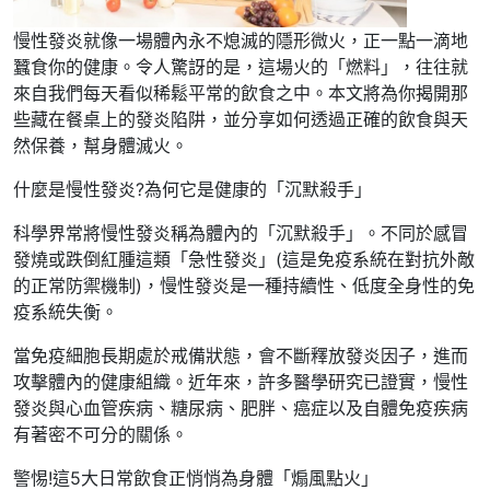
慢性發炎就像一場體內永不熄滅的隱形微火，正一點一滴地
蠶食你的健康。令人驚訝的是，這場火的「燃料」，往往就
來自我們每天看似稀鬆平常的飲食之中。本文將為你揭開那
些藏在餐桌上的發炎陷阱，並分享如何透過正確的飲食與天
然保養，幫身體滅火。
什麼是慢性發炎?為何它是健康的「沉默殺手」
科學界常將慢性發炎稱為體內的「沉默殺手」。不同於感冒
發燒或跌倒紅腫這類「急性發炎」(這是免疫系統在對抗外敵
的正常防禦機制)，慢性發炎是一種持續性、低度全身性的免
疫系統失衡。
當免疫細胞長期處於戒備狀態，會不斷釋放發炎因子，進而
攻擊體內的健康組織。近年來，許多醫學研究已證實，慢性
發炎與心血管疾病、糖尿病、肥胖、癌症以及自體免疫疾病
有著密不可分的關係。
警惕!這5大日常飲食正悄悄為身體「煽風點火」