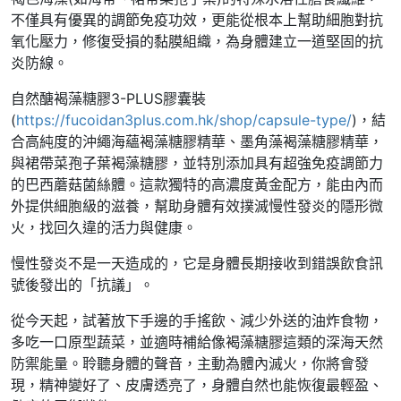
不僅具有優異的調節免疫功效，更能從根本上幫助細胞對抗
氧化壓力，修復受損的黏膜組織，為身體建立一道堅固的抗
炎防線。
自然醣褐藻糖膠3-PLUS膠囊裝
(
https://fucoidan3plus.com.hk/shop/capsule-type/
)，結
合高純度的沖繩海蘊褐藻糖膠精華、墨角藻褐藻糖膠精華，
與裙帶菜孢子葉褐藻糖膠，並特別添加具有超強免疫調節力
的巴西蘑菇菌絲體。這款獨特的高濃度黃金配方，能由內而
外提供細胞級的滋養，幫助身體有效撲滅慢性發炎的隱形微
火，找回久違的活力與健康。
慢性發炎不是一天造成的，它是身體長期接收到錯誤飲食訊
號後發出的「抗議」。
從今天起，試著放下手邊的手搖飲、減少外送的油炸食物，
多吃一口原型蔬菜，並適時補給像褐藻糖膠這類的深海天然
防禦能量。聆聽身體的聲音，主動為體內滅火，你將會發
現，精神變好了、皮膚透亮了，身體自然也能恢復最輕盈、