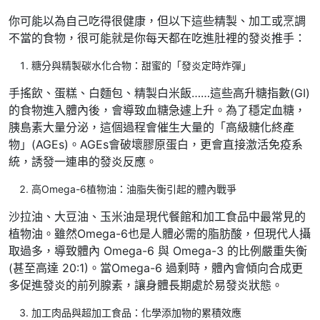
你可能以為自己吃得很健康，但以下這些精製、加工或烹調
不當的食物，很可能就是你每天都在吃進肚裡的發炎推手：
糖分與精製碳水化合物：甜蜜的「發炎定時炸彈」
手搖飲、蛋糕、白麵包、精製白米飯……這些高升糖指數(GI)
的食物進入體內後，會導致血糖急遽上升。為了穩定血糖，
胰島素大量分泌，這個過程會催生大量的「高級糖化終產
物」(AGEs)。AGEs會破壞膠原蛋白，更會直接激活免疫系
統，誘發一連串的發炎反應。
高Omega-6植物油：油脂失衡引起的體內戰爭
沙拉油、大豆油、玉米油是現代餐館和加工食品中最常見的
植物油。雖然Omega-6也是人體必需的脂肪酸，但現代人攝
取過多，導致體內 Omega-6 與 Omega-3 的比例嚴重失衡
(甚至高達 20:1)。當Omega-6 過剩時，體內會傾向合成更
多促進發炎的前列腺素，讓身體長期處於易發炎狀態。
加工肉品與超加工食品：化學添加物的累積效應