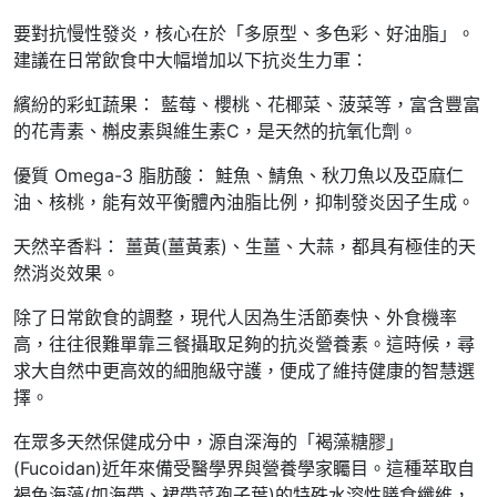
要對抗慢性發炎，核心在於「多原型、多色彩、好油脂」。
建議在日常飲食中大幅增加以下抗炎生力軍：
繽紛的彩虹蔬果： 藍莓、櫻桃、花椰菜、菠菜等，富含豐富
的花青素、槲皮素與維生素C，是天然的抗氧化劑。
優質 Omega-3 脂肪酸： 鮭魚、鯖魚、秋刀魚以及亞麻仁
油、核桃，能有效平衡體內油脂比例，抑制發炎因子生成。
天然辛香料： 薑黃(薑黃素)、生薑、大蒜，都具有極佳的天
然消炎效果。
除了日常飲食的調整，現代人因為生活節奏快、外食機率
高，往往很難單靠三餐攝取足夠的抗炎營養素。這時候，尋
求大自然中更高效的細胞級守護，便成了維持健康的智慧選
擇。
在眾多天然保健成分中，源自深海的「褐藻糖膠」
(Fucoidan)近年來備受醫學界與營養學家矚目。這種萃取自
褐色海藻(如海帶、裙帶菜孢子葉)的特殊水溶性膳食纖維，