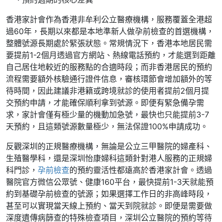
香港家計會作為香港非牟利公立醫療機構，服務覆蓋全港超
過60年，長期以來都是本地準新人做孕前檢查的首選機構，
整體號源長期處於緊張狀態。常規情況下，香港本地居民需
要提前1-2個月透過官方網站、熱線電話預約，才能選到距離
自己居住地較近的服務點的合適時段；而非香港居民的預約
流程需要額外核驗通行證件信息，審核環節會增加額外的等
待時間，因此建議非港籍或跨境就診的使用者提前2個月提
交預約申請，才能確保順利拿到號源。即便有緊急備孕需
求，家計會僅有極少量的機動加急號，最快也只能提前3-7
天預約，且這類號源數量極少，無法保證100%申請成功。
反觀深圳的正規醫療機構，無論是公立三甲醫院的婦產科、
生殖醫學科，還是深圳怡康婦科這類針對港人服務的正規婦
科門診，
孕前檢查
的預約靈活性都遠高於香港家計會。透過
醫院官方微信公眾號、健康160平台，最快提前1-3天就能預
約到基礎孕前檢查的號源；如果選擇工作日的非高峰時段，
甚至可以實現當天線上預約、當天到院就診。即便是需要做
深度遺傳病篩查的特殊檢查項目，深圳公立醫院的預約等待