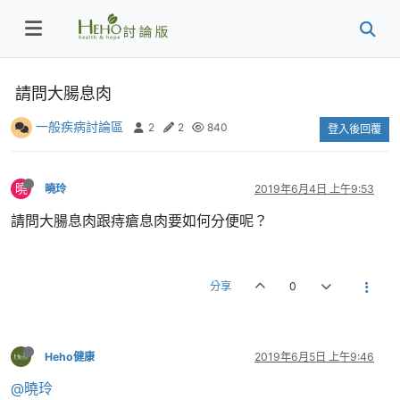
請問大腸息肉
一般疾病討論區
2
2
840
登入後回覆
曉
曉玲
2019年6月4日 上午9:53
請問大腸息肉跟痔瘡息肉要如何分便呢？
分享
0
Heho健康
2019年6月5日 上午9:46
@曉玲