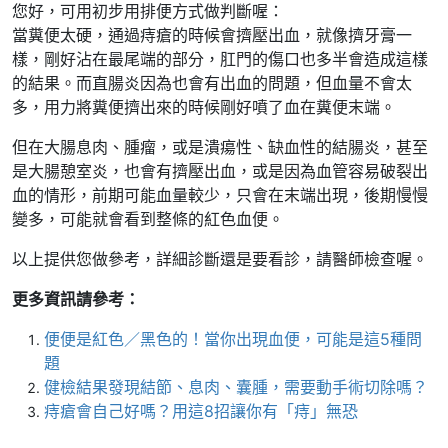
您好，可用初步用排便方式做判斷喔：
當糞便太硬，通過痔瘡的時候會擠壓出血，就像擠牙膏一
樣，剛好沾在最尾端的部分，肛門的傷口也多半會造成這樣
的結果。而直腸炎因為也會有出血的問題，但血量不會太
多，用力將糞便擠出來的時候剛好噴了血在糞便末端。
但在大腸息肉、腫瘤，或是潰瘍性、缺血性的結腸炎，甚至
是大腸憩室炎，也會有擠壓出血，或是因為血管容易破裂出
血的情形，前期可能血量較少，只會在末端出現，後期慢慢
變多，可能就會看到整條的紅色血便。
以上提供您做參考，詳細診斷還是要看診，請醫師檢查喔。
更多資訊請參考：
便便是紅色／黑色的！當你出現血便，可能是這5種問
題
健檢結果發現結節、息肉、囊腫，需要動手術切除嗎？
痔瘡會自己好嗎？用這8招讓你有「痔」無恐