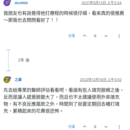
D
duckbb
2021年5月13日 上午3:24
我朋友也有說覺得他打療程的時候很仔細，看來真的很推薦
～那我也去問問看好了！！
分享
0
2年 後
之
之虞
2022年12月16日 上午3:52
先去給專業的醫師評估看看吧，看過有些人填完臉頰之後，
反而是讓人感覺臉變大了，而且也不太建議使用外來填充
物，有不良反應風險之外，時間到了就要定期回去補打填
充，累積起來的花費很恐怖。
分享
0