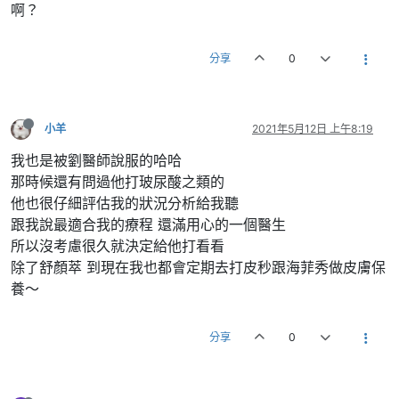
啊？
分享
0
小羊
2021年5月12日 上午8:19
我也是被劉醫師說服的哈哈
那時候還有問過他打玻尿酸之類的
他也很仔細評估我的狀況分析給我聽
跟我說最適合我的療程 還滿用心的一個醫生
所以沒考慮很久就決定給他打看看
除了舒顏萃 到現在我也都會定期去打皮秒跟海菲秀做皮膚保
養～
分享
0