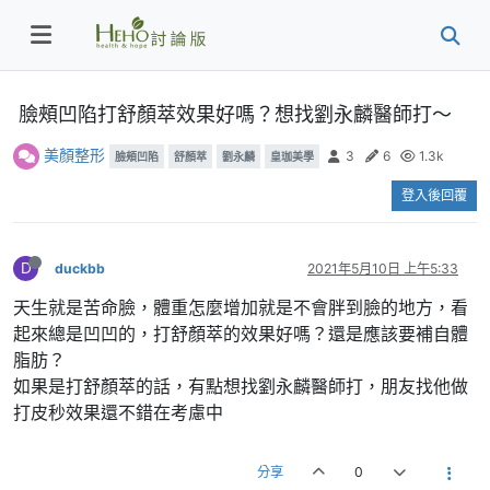
臉頰凹陷打舒顏萃效果好嗎？想找劉永麟醫師打～
美顏整形
3
6
1.3k
臉頰凹陷
舒顏萃
劉永麟
皇珈美學
登入後回覆
D
duckbb
2021年5月10日 上午5:33
天生就是苦命臉，體重怎麼增加就是不會胖到臉的地方，看
起來總是凹凹的，打舒顏萃的效果好嗎？還是應該要補自體
脂肪？
如果是打舒顏萃的話，有點想找劉永麟醫師打，朋友找他做
打皮秒效果還不錯在考慮中
分享
0