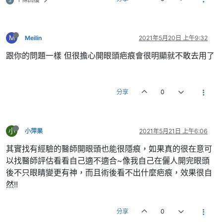
S
M
Meilin
2021年5月20日 上午9:32
跟你的問題一樣 但很擔心開眼頭疤痕會很明顯就不敢去用了
分享
0
小
小萍果
2021年5月21日 上午6:06
其實找有經驗的醫師開眼頭也能很隱痕，如果真的很在意可
以找醫師評估看看自己適不適合~像我自己在儷人開完眼頭
後不只眼睛變更有神，而且術後看不出什麼疤痕，效果很自
然!!
分享
0