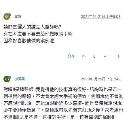
家
家宣
2021年5月21日 上午9:03
請問是儷人的鍾立人醫師嗎?
有在考慮要不要去給他做眼睛手術
因為好喜歡他做的案例喔
分享
0
小
小萍果
2021年5月25日 上午7:49
對喔!!是鍾醫師!!我覺得他的技術真的很好~諮詢時也是走一
個樸實的路線，不太會太誇大手術的療效，例如說他不會亂
答應說開眼頭一定能讓眼距近多少這樣~而且當時我還想說
要不要順便做鼻子，醫師說可以先開完眼頭之後再來考慮也
不遲!!總之是不會一直推銷手術，是一位有醫德的醫師!!