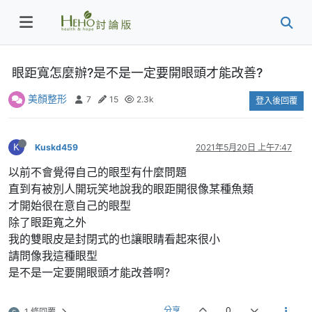
眼距寬怎麼辦?是不是一定要開眼頭才能改善?
美顏整形
7
15
2.3k
登入後回覆
K
Kuskd459
2021年5月20日 上午7:47
以前不會覺得自己的眼型有什麼問題
直到有被別人開玩笑地說我的眼距開很像某種魚類
才開始很在意自己的眼型
除了眼距寬之外
我的雙眼皮是封閉式的也讓眼睛看起來很小
請問像我這種眼型
是不是一定要開眼頭才能改善啊?
分享
0
1 條回覆