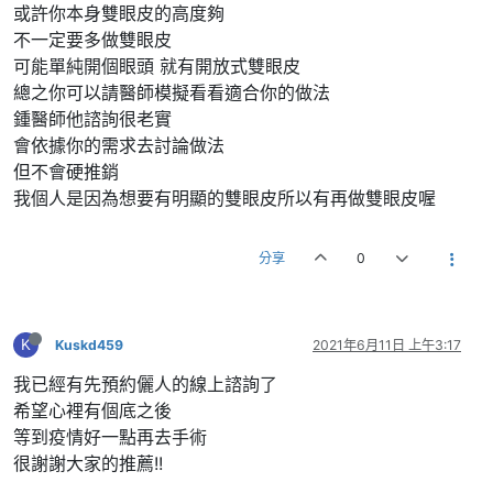
或許你本身雙眼皮的高度夠
不一定要多做雙眼皮
可能單純開個眼頭 就有開放式雙眼皮
總之你可以請醫師模擬看看適合你的做法
鍾醫師他諮詢很老實
會依據你的需求去討論做法
但不會硬推銷
我個人是因為想要有明顯的雙眼皮所以有再做雙眼皮喔
分享
0
K
Kuskd459
2021年6月11日 上午3:17
我已經有先預約儷人的線上諮詢了
希望心裡有個底之後
等到疫情好一點再去手術
很謝謝大家的推薦!!