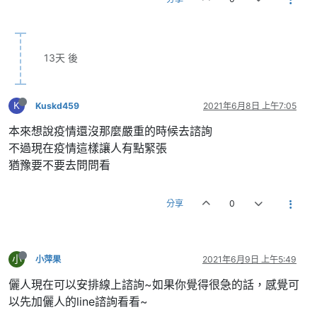
13天 後
K
Kuskd459
2021年6月8日 上午7:05
本來想說疫情還沒那麼嚴重的時候去諮詢
不過現在疫情這樣讓人有點緊張
猶豫要不要去問問看
分享
0
小
小萍果
2021年6月9日 上午5:49
儷人現在可以安排線上諮詢~如果你覺得很急的話，感覺可
以先加儷人的line諮詢看看~