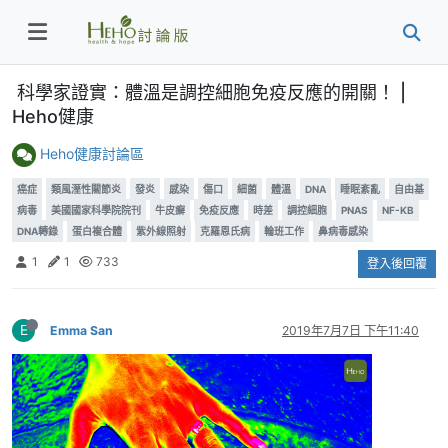
科學家證實：體溫是調控細胞免疫反應的開關！ |
Heho健康
Heho健康討論區
癌症
類風溼性關節炎
發炎
感染
傷口
細菌
體溫
DNA
睡眠紊亂
自由基
病毒
美國國家科學院院刊
牛皮癬
免疫反應
時差
調控細胞
PNAS
NF-ΚB
DNA轉錄
蛋白複合體
紫外線照射
克羅恩氏病
輪班工作
鼻病毒感染
1
1
733
登入後回覆
E
Emma San
2019年7月7日 下午11:40