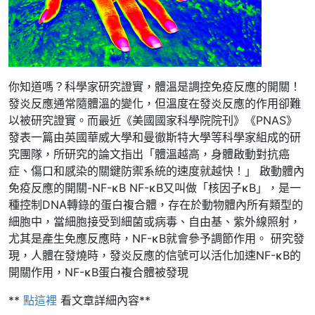
你知道嗎？科學家研究證實，體溫是調控免疫反應的開關！
發炎反應通常隨體溫的變化，但溫度在發炎反應的作用卻難
以被研究證實。而最近《美國國家科學院院刊》《PNAS》
發表一篇由英國華威大學和曼徹斯特大學等科學家組成的研
究團隊，所研究的論文指出「體溫越高，身體啟動對抗癌
症、傷口和感染的關鍵防禦系統的速度就越快！」 啟動體內
免疫反應的開關-NF-κB NF-κB又叫做「核因子κB」，是一
種控制DNA轉錄的蛋白複合體，存在於動物體內所有類型的
細胞中，當細胞接受到細菌或病毒、自由基、紫外線照射，
尤其是產生免應反應時，NF-κB就會參予調節作用。 研究發
現，人體在發燒時，發炎反應的信號可以活化加速NF-κB的
開關作用，NF-κB蛋白複合體被發現
**
點這裡
看文章詳細內容**