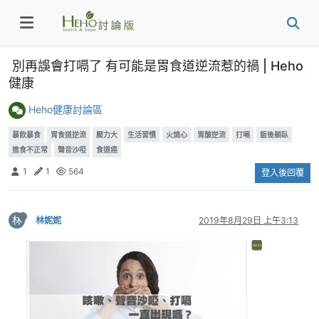
別再誤會打嗝了 有可能是胃食道逆流惹的禍 | Heho
健康
Heho健康討論區
暴飲暴食
胃食道逆流
壓力大
生活習慣
火燒心
胃酸逆流
打嗝
飯後躺臥
進食不正常
聲音沙啞
食道癌
1
1
564
登入後回覆
林
林妮妮
2019年8月29日 上午3:13