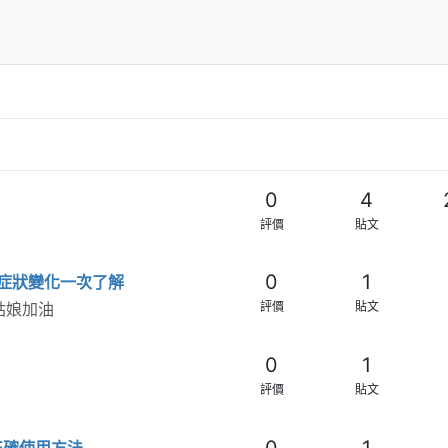
0
4
評價
貼文
0
1
症狀變化一次了解
姑娘加油
評價
貼文
0
1
？
評價
貼文
0
1
正確使用方法