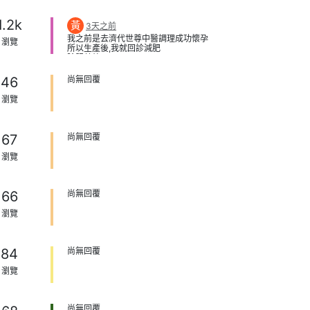
富
技術也很好，診所整體服務也讓人覺得舒服
1.2k
黃
3天之前
不會一直強迫推銷其他療程。
我之前是去濟代世尊中醫調理成功懷孕
瀏覽
所以生產後,我就回診減肥
除服藥外
配合醫師教我的飲食,每天多餐少量進食,多吃
蘇打餅乾,甚至可以吃火鍋
46
尚無回覆
只是要注意烹飪方式就好
還有醫師教我量制基礎體溫,說是可以了解產
瀏覽
後復原情況,也可以如何調整飲食
像我量出來的基礎體溫很低,就可以吃麻油雞
羊肉湯
大概配合6月瘦了16公斤了
67
尚無回覆
瀏覽
66
尚無回覆
瀏覽
84
尚無回覆
瀏覽
尚無回覆