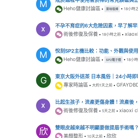
M
Heho健康討論區
•
•
18小時
果味吸棒
不孕不育症的6大危險因素，早了解早
術後修復及保養
xiaox
•
18小時之前
•
悅刻SP2主機比較：功能、外觀與使
M
Heho健康討論區
•
•
18小
SP2電子煙
東京大阪外送茶 日本風俗｜24小時即時
G
專家時論區
GFAYDB
•
大約1天之前
•
比起生孩子，流產更傷身體！流產後，
術後修復及保養
xiaoxi 
•
5天之前
•
雙眼皮越來越不明顯要做提眉手術嗎
欣
美顏整形
欣欣
•
10天之前
•