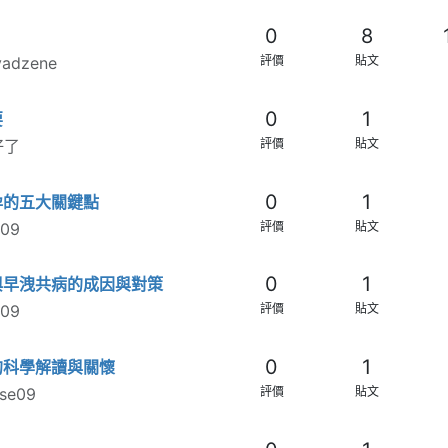
0
8
vadzene
評價
貼文
0
1
要
好了
評價
貼文
0
1
孕的五大關鍵點
e09
評價
貼文
0
1
與早洩共病的成因與對策
e09
評價
貼文
0
1
的科學解讀與關懷
ise09
評價
貼文