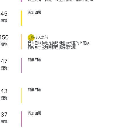
可以先去跟醫師聊聊看建議怎麼處理喔
45
尚無回覆
瀏覽
150
3天之前
我自己以前也是長時間坐辦公室的上班族
瀏覽
真的有一段時間很困擾痔瘡問題
每天坐在電腦前好幾個小時
常常忙到忘記起來走動
喝水跟上廁所也沒有固定時間
47
尚無回覆
後來慢慢開始覺得肛門附近不舒服，有異物
感
瀏覽
排便時也會有疼痛感
一開始其實也跟很多人一樣覺得很尷尬
不太敢去看醫生，想說是不是調整飲食就可
以改善
但症狀反反覆覆
43
尚無回覆
後來還是決定不要再拖
去佳思優診所找賴依伶醫師檢查
瀏覽
因為是女醫師，諮詢的時候真的比較沒有壓
力
也比較敢把自己的狀況說清楚
醫師檢查得很仔細，也有詳細說明我的情況
37
尚無回覆
讓我覺得很安心
後來評估後決定做Voyant組織凝集痔瘡手術
瀏覽
這個傷口非常小，手術時間也很短
而且我覺得賴醫師在痔瘡治療方面經驗很豐