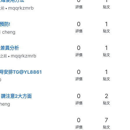
mqqrkzmrb
評價
貼文
之前
•
0
1
預防!
i cheng
評價
貼文
0
1
用差異分析
mqqrkzmrb
評價
貼文
時之前
•
0
1
安排TG@YL8861
D
評價
貼文
0
2
請注意2大方面
cheng
評價
貼文
0
7
？
評價
貼文