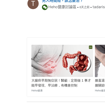
男人時間短，該怎麼治？
T
Heho健康討論區
tadari
•
6天之前
•