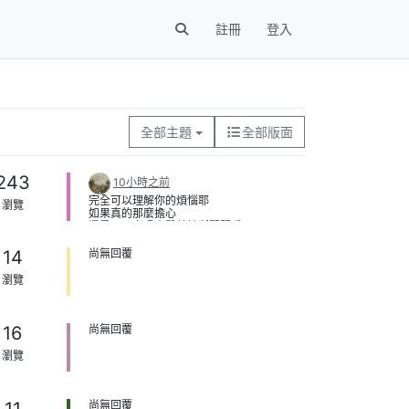
註冊
登入
全部主題
全部版面
243
10小時之前
完全可以理解你的煩惱耶
瀏覽
如果真的那麼擔心
還是可以考慮去醫美診所問問看阿
諮詢才知道自己的狀況適合做什麼
14
尚無回覆
瀏覽
16
尚無回覆
瀏覽
11
尚無回覆