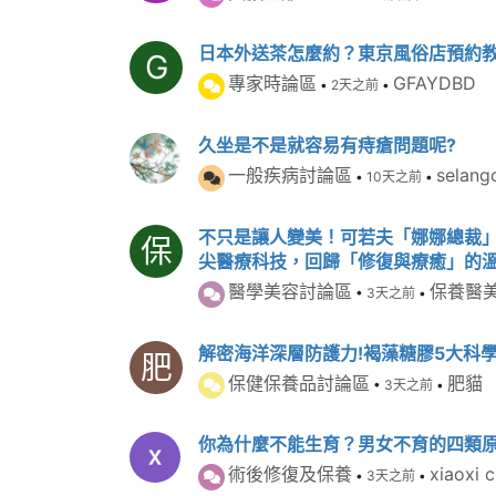
日本外送茶怎麼約？東京風俗店預約
G
專家時論區
GFAYDBD
•
2天之前
•
久坐是不是就容易有痔瘡問題呢?
一般疾病討論區
selang
•
10天之前
•
不只是讓人變美！可若夫「娜娜總裁
保
尖醫療科技，回歸「修復與療癒」的
醫學美容討論區
保養醫
•
3天之前
•
解密海洋深層防護力!褐藻糖膠5大科
肥
保健保養品討論區
肥貓
•
3天之前
•
你為什麼不能生育？男女不育的四類
術後修復及保養
xiaoxi 
•
3天之前
•