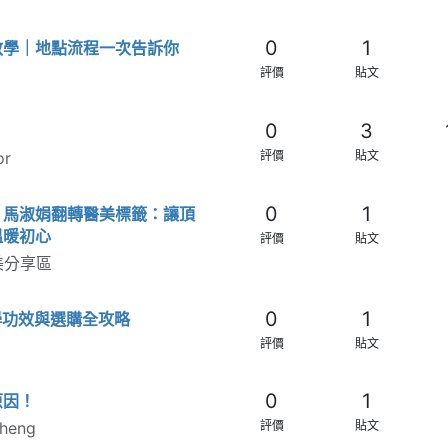
0
1
教學｜地點流程一次告訴你
評價
貼文
0
3
or
評價
貼文
0
1
」馬淑娟翻轉醫美標籤：讓頂
溫暖初心
評價
貼文
美分享區
0
1
學功效與選購全攻略
評價
貼文
0
1
原因！
cheng
評價
貼文