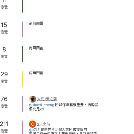
瀏覽
15
尚無回覆
瀏覽
8
尚無回覆
瀏覽
29
尚無回覆
瀏覽
76
大約1天之前
@xiaoxi-cheng
所以保險套很重要，滴牌儲
瀏覽
備充足xd
211
C
2天之前
@欣欣
我是在台北儷人診所做提眉的
瀏覽
那邊只有一位鍾立人整外醫師，會親自諮詢