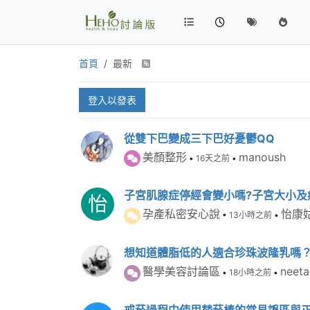
首頁
最新
登入以發表
從雙下巴變成三下巴好憂鬱QQ
美顏整形
manoush
•
16天之前
•
子宮肌腺症停經會變小嗎?子宮大小及
怡
孕產私密安心說
怡康
•
13小時之前
•
想知道體脂低的人適合珍珠波隆乳嗎
醫學美容討論區
neeta
•
18小時之前
•
戒菸過程中使用替菸棒的常見誤區與