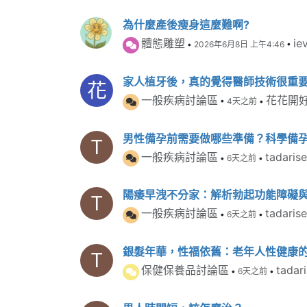
為什麼產後瘦身這麼難啊?
體態雕塑
ie
•
2026年6月8日 上午4:46
•
家人植牙後，真的覺得醫師技術很重
花
一般疾病討論區
花花開
•
4天之前
•
男性備孕前需要做哪些準備？科學備
T
一般疾病討論區
tadaris
•
6天之前
•
陽痿早洩不分家：解析勃起功能障礙
T
一般疾病討論區
tadaris
•
6天之前
•
銀髮年華，性福依舊：老年人性健康
T
保健保養品討論區
tadar
•
6天之前
•