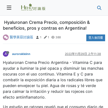
Hyaluronan Crema Precio, composición &
beneficios, pros y contras en Argentina!
醫學美容討論區
1
1
388
登入後回覆
A
aurorakleinn
2022年11月29日 上午11:38
Hyaluronan Crema Precio Argentina - Vitamina C para
ayudar a iluminar la piel opaca y disminuir las manchas
oscuras con el uso continuo. Vitamina E y C para
combatir la exposición diaria a los radicales libres que
pueden envejecer tu piel. Agua de rosas y té verde
para calmar la irritación y reducir las rojeces con
efecto antiinflamatorio.
Un estudio en ratones reveló que el consumo diario de