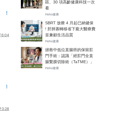
6:04
3:28