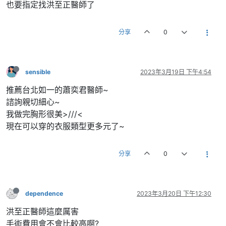
也要指定找洪至正醫師了
分享
0
sensible
2023年3月19日 下午4:54
推薦台北如一的蕭奕君醫師~
諮詢親切細心~
我做完胸形很美>///<
現在可以穿的衣服類型更多元了~
分享
0
dependence
2023年3月20日 下午12:30
洪至正醫師這麼厲害
手術費用會不會比較高啊?