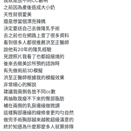
我就是放不同CC數啊
之前因為產後造成大小奶
天性就很愛美
還是想當個漂亮辣媽
決定要送自己去做隆乳手術
去之前也在網路上查了很多資料
看到很多人都很推薦洪至正醫師
說他有20年的隆乳經驗
見證照片我看了也都超級燒的
後來去緻美診所預約諮詢時
有先做術前3D模擬
洪至正醫師根據我的模擬效果
非常細心的解說
建議我兩側各放不同cc數
再抽取我瘦不下來的臀部脂肪
補在兩側的乳房邊緣做微調
這樣胸部邊緣的線條會更均勻自然
做完手術胸部越來越軟超級滿意的
終於知道為什麼那麼多人就算排隊