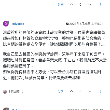
分享
0
O
olivialee
2023年5月25日 上午5:21
減重診所的醫師的確會給比較專業的建議，通常也會請營養
師來教如何控管飲食和挑選食物，藥物也是衛福部合格的，
比直銷的藥物還安全便宜，建議媽媽別再吃那些直銷藥了….
我自己是去桃園的存奕美學診所，這半年下來瘦了10公斤，
體脂也降到正常值，看診拿藥大概1千左右，我目前是不太需
要用藥物控制了~
如果你覺得桃園不太方便，可以去台北店在雙連捷運站附
近，他們7月底就要開幕，我也是要改去那裡~
分享
0
1 條回覆