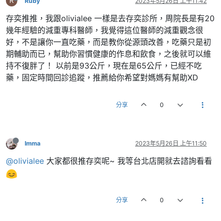
R
Ruby
2023年5月26日 上午11:42
存奕推推，我跟olivialee 一樣是去存奕診所，周院長是有20
幾年經驗的減重專科醫師，我覺得這位醫師的減重觀念很
好，不是讓你一直吃藥，而是教你從源頭改善，吃藥只是初
期輔助而已，幫助你習慣健康的作息和飲食，之後就可以維
持不復胖了！ 以前是93公斤，現在是65公斤，已經不吃
藥，固定時間回診追蹤，推薦給你希望對媽媽有幫助XD
分享
0
Imma
2023年5月26日 上午11:50
@olivialee
大家都很推存奕呢~ 我等台北店開就去諮詢看看
分享
0