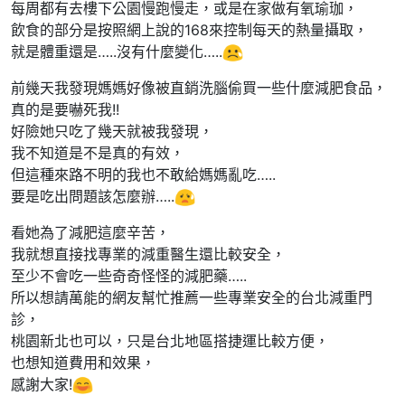
每周都有去樓下公園慢跑慢走，或是在家做有氧瑜珈，
飲食的部分是按照網上說的168來控制每天的熱量攝取，
就是體重還是…..沒有什麼變化…..
前幾天我發現媽媽好像被直銷洗腦偷買一些什麼減肥食品，
真的是要嚇死我!!
好險她只吃了幾天就被我發現，
我不知道是不是真的有效，
但這種來路不明的我也不敢給媽媽亂吃…..
要是吃出問題該怎麼辦…..
看她為了減肥這麼辛苦，
我就想直接找專業的減重醫生還比較安全，
至少不會吃一些奇奇怪怪的減肥藥…..
所以想請萬能的網友幫忙推薦一些專業安全的台北減重門
診，
桃園新北也可以，只是台北地區搭捷運比較方便，
也想知道費用和效果，
感謝大家!