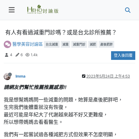
有人有看過減重門診嗎？或是台北診所推薦？
醫學美容討論區
台北減重
減重
減重門診
減肥
產後肥胖
4
6
1.4k
登入後回覆
Imma
2023年5月24日 上午4:53
請網友們幫忙推薦推薦感恩!!
我是想幫媽媽問一些減重的問題，她算是產後肥胖吧，
生完我們後體重就沒有恢復，
最近可能是年紀大了代謝越來越不好又更難瘦，
所以想帶媽媽去看看醫生。
我們有一起嘗試過各種減肥方式但效果不怎麼明顯，