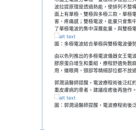
波拉提原理是透過熱能，使排列不整
面上有單極、雙極與多極三款，單極
害、疼痛感；雙極電波，能量只會集
了單極電波的集中深層能量，與雙極
圖：多極電波結合單極與雙極電波優
由以色列推出的多極電波儀器女王電波
膠原蛋白增生和重組，療程舒適免敷麻
用，連眼周、頸部等精細部位都不放
郭潤涵醫師提醒，電波療程術後泛紅
重皮膚病的患者，建議痊癒後再施作
圖：郭潤涵醫師提醒，電波療程術後