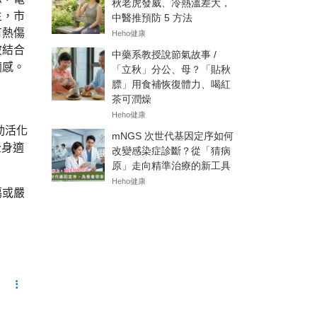
生，市
有熱傷
波結合
適感。
動活化
全身適
傷或嚴