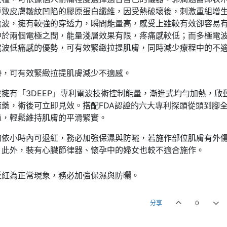
導致皮膚皺紋凹陷的膠原蛋白纖維，因受熱破壞後，刺激重組增
電波，擁有較強的穿透力，瞬間能量高，感受上雖較有效卻容易
中於兩個電極之間，能量淺層效果有限，疼痛感較低；而多極電
電波低痛感的優勢，可有效緊緻拉提肌膚，同時減少療程中的不
勢，可有效緊緻拉提肌膚減少不適感。
擁有「3DEEP」專利電波技術控制能量，漸進式均勻加熱，啟
藥，術後可立即見效。搭配FDA認證的六大專利探頭從頭到腳
過，輕鬆維持肌膚的平滑緊實。
約依小時內可退紅，務必加強保濕與防曬，若施作部位肌膚有外
。此外，裝有心臟節律器、懷孕中的婦女也較不適合施作。
泛紅為正常現象，務必加強保濕與防曬。
分享
0