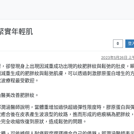
緊實年輕肌
登
2023年5月26日 上午
材，卻發現身上出現因減重成功出現的紋肥胖紋與鬆弛的肚皮，
因減重生成的肥胖紋與鬆弛肌膚，可以透過刺激膠原蛋白增生的
電波療程最受歡迎。
由醫美改善肥胖紋。
郭潤涵醫師說明，當體重增加過快超過彈性限度時，膠原蛋白與
處癒合後在皮表產生波浪型的紋路，進而形成的疤痕稱為肥胖紋
後完全收縮恢復到原狀，造成鬆弛的問題。
大種，可依據個人耐痛程度選擇適合自己的儀器。郭潤涵醫師表