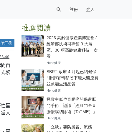
註冊
登入
推薦閱讀
入後回覆
8:49
瞬間自
方式緊
彈性蛋
，當大
示，電