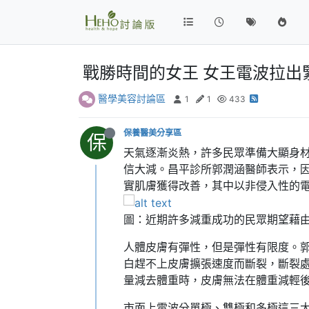
戰勝時間的女王 女王電波拉出
醫學美容討論區
1
1
433
保養醫美分享區
保
天氣逐漸炎熱，許多民眾準備大顯身
信大減。昌平診所郭潤涵醫師表示，
實肌膚獲得改善，其中以非侵入性的
圖：近期許多減重成功的民眾期望藉
人體皮膚有彈性，但是彈性有限度。
白趕不上皮膚擴張速度而斷裂，斷裂
量減去體重時，皮膚無法在體重減輕
市面上電波分單極、雙極和多極這三