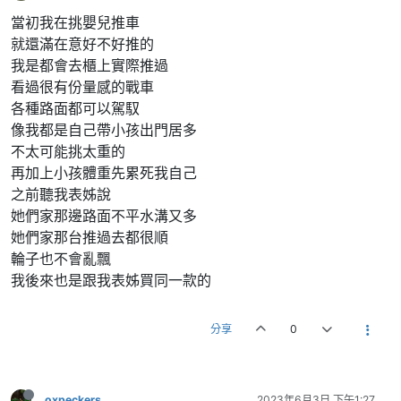
當初我在挑嬰兒推車
就還滿在意好不好推的
我是都會去櫃上實際推過
看過很有份量感的戰車
各種路面都可以駕馭
像我都是自己帶小孩出門居多
不太可能挑太重的
再加上小孩體重先累死我自己
之前聽我表姊說
她們家那邊路面不平水溝又多
她們家那台推過去都很順
輪子也不會亂飄
我後來也是跟我表姊買同一款的
分享
0
oxpeckers
2023年6月3日 下午1:27