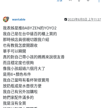
分享
0
wantable
2023年6月5日 上午11:37
我表姊是推BABYZEN的YOYO2
我自己是在台中遠百的櫃上買的
那時候店員很親切跟我介紹
也有教我怎麼開跟收
單手可以瞬開
真的對自己帶小孩的媽媽來說很友善
而且穩定度也很夠
像我小孩超過六個月大了
是用6+顏色布件
我自己當時有看杯架很實用
放奶瓶或是水壺很方便
我自己有另外加購啦
她們家配件滿多的
我是沒有全買