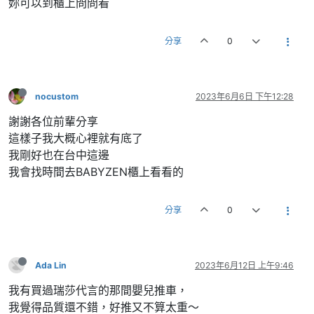
妳可以到櫃上問問看
分享
0
nocustom
2023年6月6日 下午12:28
謝謝各位前輩分享
這樣子我大概心裡就有底了
我剛好也在台中這邊
我會找時間去BABYZEN櫃上看看的
分享
0
Ada Lin
2023年6月12日 上午9:46
我有買過瑞莎代言的那間嬰兒推車，
我覺得品質還不錯，好推又不算太重～