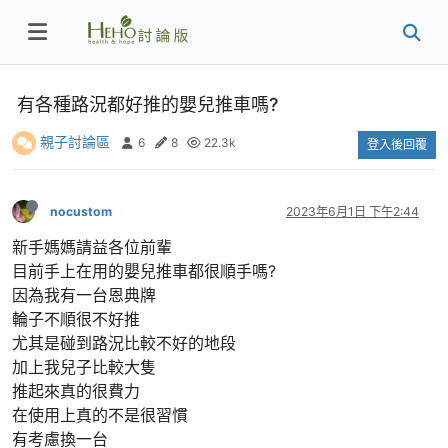
有各種路況都好推的嬰兒推車嗎?
親子討論區
6
8
22.3k
登入後回覆
nocustom
2023年6月1日 下午2:44
新手媽媽請益各位前輩
目前手上在用的嬰兒推車都很順手嗎?
因為我有一台恩典牌
輪子不順很不好推
尤其是碰到路況比較不好的地段
加上我兒子比較大隻
推起來真的很費力
在使用上真的不是很習慣
有考慮換一台