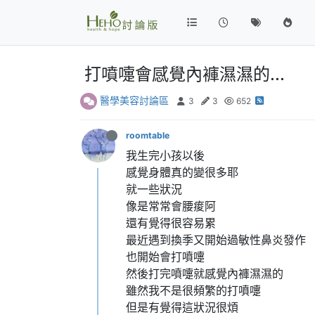
打噴嚏會感覺內褲濕濕的...
醫學美容討論區
3
3
652
roomtable
我生完小孩以後
感覺身體真的變很多耶
就一些狀況
像是常常會腰痠阿
還有覺得很容易累
最近遇到換季又開始過敏性鼻炎發作
也開始會打噴嚏
然後打完噴嚏就感覺內褲濕濕的
雖然我不是很頻繁的打噴嚏
但是有覺得這狀況很煩