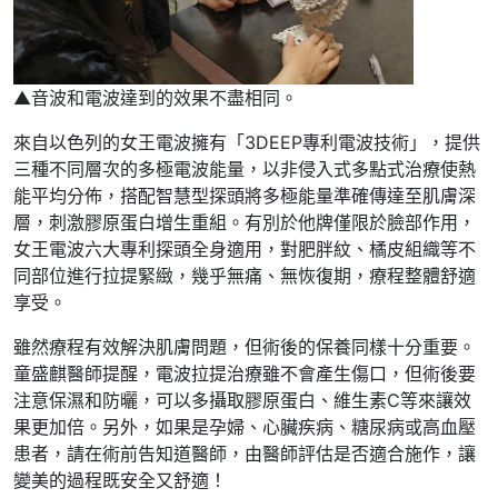
▲音波和電波達到的效果不盡相同。
來自以色列的女王電波擁有「3DEEP專利電波技術」，提供
三種不同層次的多極電波能量，以非侵入式多點式治療使熱
能平均分佈，搭配智慧型探頭將多極能量準確傳達至肌膚深
層，刺激膠原蛋白增生重組。有別於他牌僅限於臉部作用，
女王電波六大專利探頭全身適用，對肥胖紋、橘皮組織等不
同部位進行拉提緊緻，幾乎無痛、無恢復期，療程整體舒適
享受。
雖然療程有效解決肌膚問題，但術後的保養同樣十分重要。
童盛麒醫師提醒，電波拉提治療雖不會產生傷口，但術後要
注意保濕和防曬，可以多攝取膠原蛋白、維生素C等來讓效
果更加倍。另外，如果是孕婦、心臟疾病、糖尿病或高血壓
患者，請在術前告知道醫師，由醫師評估是否適合施作，讓
變美的過程既安全又舒適！