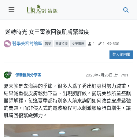
逆轉時光 女王電波回復肌膚緊緻度
醫學美容討論區
1
1
639
醫美
電波拉提
女王電波
登入後回覆
保
保養醫美分享區
2023年7月26日 上午7:01
夏天就是去海邊的季節，很多人爲了秀出好身材努力減重，
結果減重後皮膚鬆弛下垂、出現肥胖紋。愛玩美診所童盛麒
醫師解釋，每逢夏季都特別多人前來詢問如何改善皮膚鬆弛
的問題，而非侵入式的電波療程可以刺激膠原蛋白增生，讓
肌膚回復緊緻彈力。