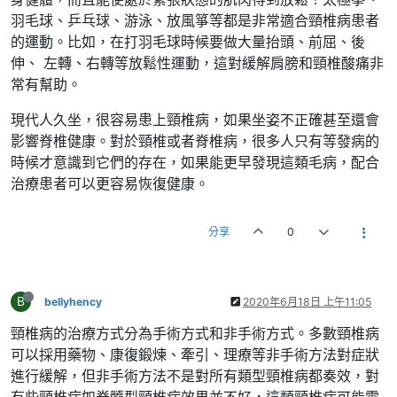
羽毛球、乒乓球、游泳、放風箏等都是非常適合頸椎病患者
的運動。比如，在打羽毛球時候要做大量抬頭、前屈、後
伸、 左轉、右轉等放鬆性運動，這對緩解肩膀和頸椎酸痛非
常有幫助。
現代人久坐，很容易患上頸椎病，如果坐姿不正確甚至還會
影響脊椎健康。對於頸椎或者脊椎病，很多人只有等發病的
時候才意識到它們的存在，如果能更早發現這類毛病，配合
治療患者可以更容易恢復健康。
分享
0
B
bellyhency
2020年6月18日 上午11:05
頸椎病的治療方式分為手術方式和非手術方式。多數頸椎病
可以採用藥物、康復鍛煉、牽引、理療等非手術方法對症狀
進行緩解，但非手術方法不是對所有類型頸椎病都奏效，對
有些頸椎病如脊髓型頸椎病效果並不好，這類頸椎病可能需