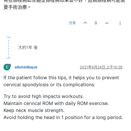
要手術治療。
分享
0
大約1年 後
E
eilishbilliepat
2021年9月24日 上午10:28
If the patient follow this tips, it helps you to prevent
cervical spondylosis or its complications:
Try to avoid high impacts workouts.
Maintain cervical ROM with daily ROM exercise.
Keep neck muscle strength.
Avoid holding the head in 1 position for a long period.