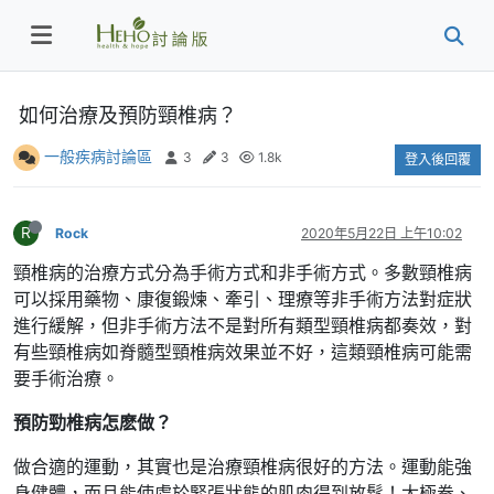
如何治療及預防頸椎病？
一般疾病討論區
3
3
1.8k
登入後回覆
R
Rock
2020年5月22日 上午10:02
頸椎病的治療方式分為手術方式和非手術方式。多數頸椎病
可以採用藥物、康復鍛煉、牽引、理療等非手術方法對症狀
進行緩解，但非手術方法不是對所有類型頸椎病都奏效，對
有些頸椎病如脊髓型頸椎病效果並不好，這類頸椎病可能需
要手術治療。
預防勁椎病怎麽做？
做合適的運動，其實也是治療頸椎病很好的方法。運動能強
身健體，而且能使處於緊張狀態的肌肉得到放鬆！太極拳、