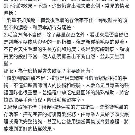
到不錯的效果。不過，少數仍會出現失敗案例，常見的情況
包括：
1.髮量不如預期：植髮後毛囊的存活率不佳，導致新長的頭
髮不夠濃密，和原本期待有落差。
2.毛流方向不自然：除了髮量茂密之外，看起來是否自然也
是判斷植髮成功與否的一個指標。像是新種植毛髮的髮流，
不符合天生毛流的生長方向和角度；或是髮際線輪廓、額頭
高度的設計不當，使人能明顯看出不夠自然、並非天生頭
髮。
那麼，為什麼植髮會失敗呢？主要原因有：
1.植髮團隊經驗不足：植髮是相當精密且環節緊緊相扣的手
術，不僅仰賴醫師個人的技術和經驗，人數充足且專業的醫
護團隊也很重要。若過程中缺乏植髮團隊的純熟輔助，將會
拉長取髮手術時程，降低毛囊留存率。
2.術後照護不佳：術後照顧保養的方式錯誤，會影響毛囊的
存活率。搭配完善的術後育髮服務，由專業人員給予頭皮護
理或提供完整諮詢，甚至結合使用適當藥物或育髮療程，將
能達到更好的植髮效果。