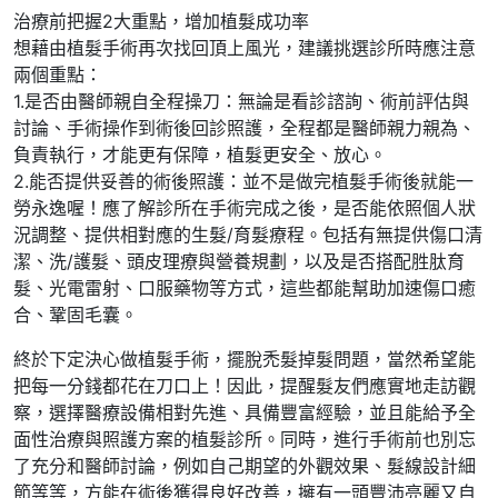
治療前把握2大重點，增加植髮成功率
想藉由植髮手術再次找回頂上風光，建議挑選診所時應注意
兩個重點：
1.是否由醫師親自全程操刀：無論是看診諮詢、術前評估與
討論、手術操作到術後回診照護，全程都是醫師親力親為、
負責執行，才能更有保障，植髮更安全、放心。
2.能否提供妥善的術後照護：並不是做完植髮手術後就能一
勞永逸喔！應了解診所在手術完成之後，是否能依照個人狀
況調整、提供相對應的生髮/育髮療程。包括有無提供傷口清
潔、洗/護髮、頭皮理療與營養規劃，以及是否搭配胜肽育
髮、光電雷射、口服藥物等方式，這些都能幫助加速傷口癒
合、鞏固毛囊。
終於下定決心做植髮手術，擺脫禿髮掉髮問題，當然希望能
把每一分錢都花在刀口上！因此，提醒髮友們應實地走訪觀
察，選擇醫療設備相對先進、具備豐富經驗，並且能給予全
面性治療與照護方案的植髮診所。同時，進行手術前也別忘
了充分和醫師討論，例如自己期望的外觀效果、髮線設計細
節等等，方能在術後獲得良好改善，擁有一頭豐沛亮麗又自