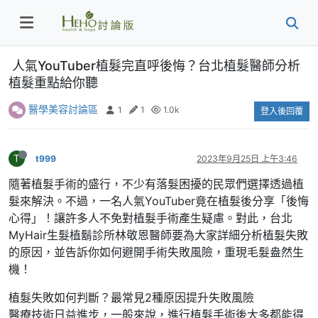
人氣YouTuber植髮完直呼後悔？台北植髮醫師分析
植髮重點給你聽
醫學美容討論區
1
1
1.0k
登入後回覆
T
t999
2023年9月25日 上午3:46
隨著植髮手術的盛行，不少有落髮困擾的民眾們選擇透過植
髮來解決。不過，一名人氣YouTuber竟在植髮後分享「後悔
心得」！讓許多人不免對植髮手術產生疑慮。對此，台北
MyHair生髮植鬍診所林敬恩醫師要為大家詳細分析植髮失敗
的原因，並告訴你如何避開手術失敗風險，重現毛髮盎然生
機！
植髮失敗如何判斷？最常見2種原因提升失敗風險
醫療技術日益進步，一般來說，進行植髮手術後大多都能得