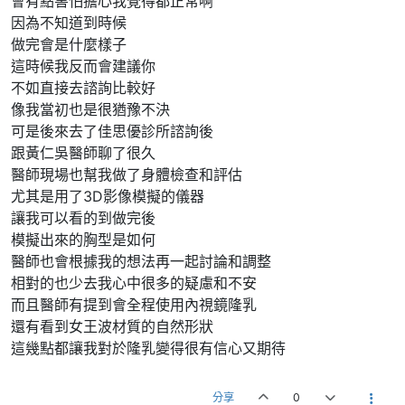
會有點害怕擔心我覺得都正常啊
因為不知道到時候
做完會是什麼樣子
這時候我反而會建議你
不如直接去諮詢比較好
像我當初也是很猶豫不決
可是後來去了佳思優診所諮詢後
跟黃仁吳醫師聊了很久
醫師現場也幫我做了身體檢查和評估
尤其是用了3D影像模擬的儀器
讓我可以看的到做完後
模擬出來的胸型是如何
醫師也會根據我的想法再一起討論和調整
相對的也少去我心中很多的疑慮和不安
而且醫師有提到會全程使用內視鏡隆乳
還有看到女王波材質的自然形狀
這幾點都讓我對於隆乳變得很有信心又期待
分享
0