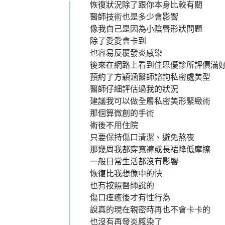
恢復狀況除了跟你本身比較有關
醫師技術也是多少會影響
像我自己是因為小陰唇形狀問題
除了愛愛會卡到
也容易反覆發炎感染
後來在網路上看到佳思優診所評價滿
預約了方穎涵醫師諮詢私密處美型
醫師仔細評估過我的狀況
建議我可以做全層私密美形緊緻術
那個算微創的手術
術後不用住院
只要保持傷口清潔、避免熬夜
那幾周我都穿寬褲或長裙降低摩擦
一般日常生活都沒有影響
恢復比我想像中的快
也有按照醫師說的
傷口痊癒後才有性行為
說真的現在親密時再也不會卡卡的
也沒有再發炎感染了