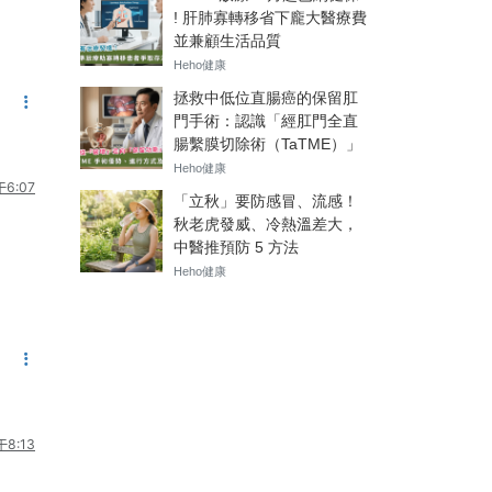
6:07
8:13