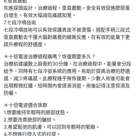
6.垂直震動
先進探頭設計，治療過程，垂直震動，安全有效促進膠原蛋
白增生。有效大幅減低痛感知覺。
7.七段冷噴技術
七段冷噴技術可以有效保護表皮不被燙傷，搭配手柄三段式
垂直震動去干擾大腦對痛覺的緩衝反應，在有效的能量下更
提升療程的舒適度。
＊十倍電波治療過程痛嗎？恢復期要多久？
治療前建議敷上麻膏約30分鐘，在治療過程中，能量會分段
給予，同時有七段冷卻系統的應用，有助於提高治療的舒適
感，減少疼痛感。此療程幾乎無恢復期，少數人術後可能會
出現輕微紅腫，短時間內會逐漸消退，術後記得注意保濕及
防曬。
＊十倍電波適合族群
1.想要維持年輕時的臉部狀態。
2.想要改善臉部的皺紋。
3.希望鬆弛的肌膚，可以回到年輕時的緊緻。
4.不想進行侵入式的拉提。