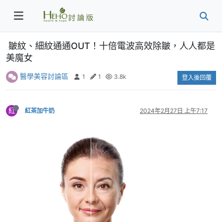
皺紋、細紋通通OUT！十倍電波高效除皺，人人都是
美魔女
醫學美容討論區
1
1
3.8k
登入後回覆
紅
紅茶加牛奶
2024年2月27日 上午7:17