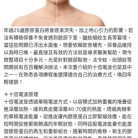
年過25歲膠原蛋白將會逐漸流失，加上地心引力的影響，若
沒有積極保養不免會遇到臉部下垂、皺紋細紋生長等窘境，
當這些問題已浮出水面後，想要依賴飲食補充、保養品維持
以為時已晚，最直接且有效的方法就是尋求醫美幫助，現今
微整項目十分多元，光是針對臉部鬆弛、法令紋、抬頭紋等
問題就有百百種解決辦法，本次要介紹的十倍電波也是其中
之一，在熟悉各項療程後選擇適合自己的治療方式，喚回年
輕樣貌！
＊十倍電波原理
十倍電波是透過單極電波方式，以容積式加熱重複的堆疊促
進深層加熱，達到真皮層深層40-70度的熱度，透過高頻率
的單極電波能量，促進皮膚內膠原蛋白立即緊縮效應，能在
短時間促進緊緻飽滿的年輕狀態，同時這股電波能量也能激
發膠原蛋白的再生和重新組合，隨著時間的推移，新生的膠