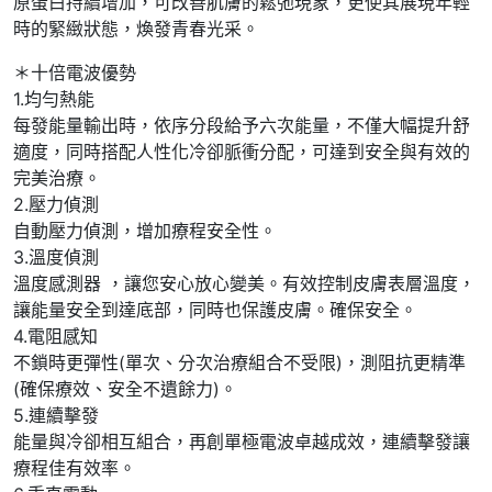
原蛋白持續增加，可改善肌膚的鬆弛現象，更使其展現年輕
時的緊緻狀態，煥發青春光采。
＊十倍電波優勢
1.均勻熱能
每發能量輸出時，依序分段給予六次能量，不僅大幅提升舒
適度，同時搭配人性化冷卻脈衝分配，可達到安全與有效的
完美治療。
2.壓力偵測
自動壓力偵測，增加療程安全性。
3.溫度偵測
溫度感測器 ，讓您安心放心變美。有效控制皮膚表層溫度，
讓能量安全到達底部，同時也保護皮膚。確保安全。
4.電阻感知
不鎖時更彈性(單次、分次治療組合不受限)，測阻抗更精準
(確保療效、安全不遺餘力)。
5.連續擊發
能量與冷卻相互組合，再創單極電波卓越成效，連續擊發讓
療程佳有效率。