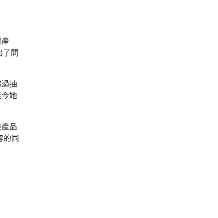
封產
出了問
透過抽
至今她
美產品
容的同