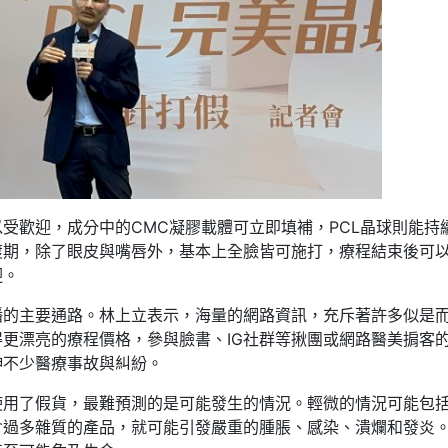
受歡迎，成分中的CMC凝膠載體可立即填補，PCL晶球則能持
渡期，除了眼皮與嘴唇外，基本上全臉皆可施打，療程結束後可
迎。
播的主要通路。林上立表示，海量的網路資訊，充斥著許多似是
更漂亮的療程價格，參與臉書、IG社群等揪團或網路醫美掮客
伸不少醫療事故與糾紛。
使用了假貨，最難預測的是可能發生的情況。輕微的情況可能包
含過多雜質的產品，就可能引發嚴重的腫脹、感染、潰爛和發炎