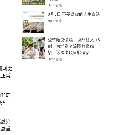
續刺激
以正常
而非的
的招
括感染
。嚴重