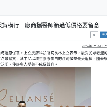
假貨橫行 廠商攜醫師籲過低價格要留意
登
2024年3月25日 上午
此時進廠保養。上立皮膚科診所院長林上立表示，最受民眾歡迎
膚澎嫩緊實，其中又以增生膠原蛋白的注射微整最受追捧。隨著
貨泛濫，使許多人變美不成反毀容。