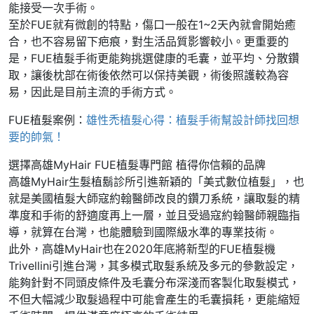
能接受一次手術。
至於FUE就有微創的特點，傷口一般在1~2天內就會開始癒
合，也不容易留下疤痕，對生活品質影響較小。更重要的
是，FUE植髮手術更能夠挑選健康的毛囊，並平均、分散鑽
取，讓後枕部在術後依然可以保持美觀，術後照護較為容
易，因此是目前主流的手術方式。
FUE植髮案例：
雄性禿植髮心得：植髮手術幫設計師找回想
要的帥氣！
選擇高雄MyHair FUE植髮專門館 植得你信賴的品牌
高雄MyHair生髮植鬍診所引進新穎的「美式數位植髮」，也
就是美國植髮大師寇約翰醫師改良的鑽刀系統，讓取髮的精
準度和手術的舒適度再上一層，並且受過寇約翰醫師親臨指
導，就算在台灣，也能體驗到國際級水準的專業技術。
此外，高雄MyHair也在2020年底將新型的FUE植髮機
Trivellini引進台灣，其多模式取髮系統及多元的參數設定，
能夠針對不同頭皮條件及毛囊分布深淺而客製化取髮模式，
不但大幅減少取髮過程中可能會產生的毛囊損耗，更能縮短