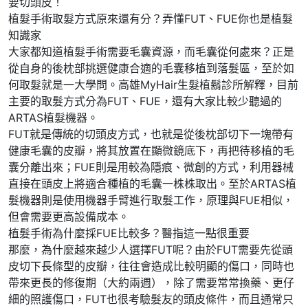
要切頭皮！
植髮手術取髮方式原來還有分？弄懂FUT、FUE你也是植髮
知識家
大家都知道植髮手術需要毛囊資源，而毛囊從何處來？正是
從自身的後枕部挑選健康合適的毛囊移植到落髮區，至於如
何取髮就是一大學問。高雄MyHair生髮植鬍診所解釋，目前
主要的取髮方式分為FUT、FUE，還有大家比較少聽過的
ARTAS植髮機器。
FUT就是傳統的切頭皮方式，也就是從後枕部切下一塊帶有
健康毛囊的皮瓣，將其放置在顯微鏡底下，再把待移植的毛
囊分離出來；FUE則是用較為隱痕、微創的方式，利用器械
直接在頭皮上將適合種植的毛囊一株株取出。至於ARTAS植
髮機器則是使用機器手臂進行取髮工作，原理與FUE相似，
但會需要更高設備成本。
植髮手術為什麼採FUE比較多？醫指這一點很重要
那麼，為什麼越來越少人選擇FUT呢？由於FUT需要先從頭
皮切下長條型的皮瓣，往往會造成比較明顯的傷口，同時也
帶來更長的修復期（大約兩週），除了需要常常換藥、更仔
細的照護傷口，FUT也很考驗髮友的頭皮條件，而且通常只