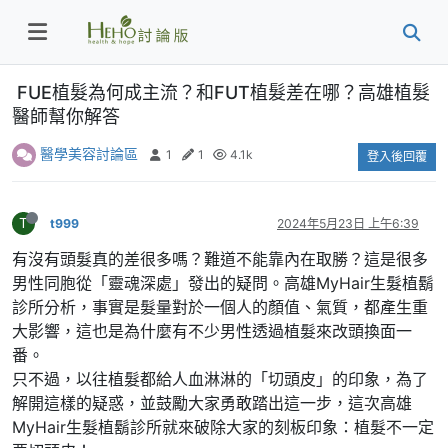
FUE植髮為何成主流？和FUT植髮差在哪？高雄植髮
醫師幫你解答
醫學美容討論區
1
1
4.1k
登入後回覆
T
t999
2024年5月23日 上午6:39
有沒有頭髮真的差很多嗎？難道不能靠內在取勝？這是很多
男性同胞從「靈魂深處」發出的疑問。高雄MyHair生髮植鬍
診所分析，事實是髮量對於一個人的顏值、氣質，都產生重
大影響，這也是為什麼有不少男性透過植髮來改頭換面一
番。
只不過，以往植髮都給人血淋淋的「切頭皮」的印象，為了
解開這樣的疑惑，並鼓勵大家勇敢踏出這一步，這次高雄
MyHair生髮植鬍診所就來破除大家的刻板印象：植髮不一定