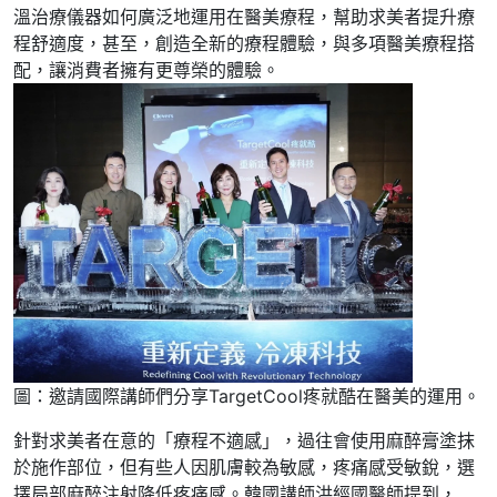
溫治療儀器如何廣泛地運用在醫美療程，幫助求美者提升療
程舒適度，甚至，創造全新的療程體驗，與多項醫美療程搭
配，讓消費者擁有更尊榮的體驗。
圖：邀請國際講師們分享TargetCool疼就酷在醫美的運用。
針對求美者在意的「療程不適感」，過往會使用麻醉膏塗抹
於施作部位，但有些人因肌膚較為敏感，疼痛感受敏銳，選
擇局部麻醉注射降低疼痛感。韓國講師洪經國醫師提到，