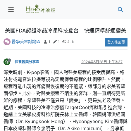
美國FDA認證冰晶冷凍科技登台 快速精準舒適變美
醫學美容討論區
1
1
4.1k
登入後回覆
保
保養醫美分享區
2024年5月28日 上午3:37
深受韓劇、K-pop影響，國人對醫美療程的接受度提高，將
注射或電音波拉提等視為定期保養療程的比例攀升。然而，
療程可能出現的疼痛與恢復期的不適感，讓部分的求美者望
而卻步。此外，對醫美療程不陌生的客群，則一直期待更新
鮮的療程，希望醫美不僅只是「變美」，更是抗老及保養。
近期，美國科技的冷凍治療儀TargetCool疼就酷引進台灣，
邀請上立美學皮膚科診所院長林上立醫師、韓國講師洪經國
醫師（Dr. Kyungkook Hong）、Hyeongyeong Kim醫師與
日本皮膚科醫師今泉明子（Dr. Akiko Imaizumi），分享低