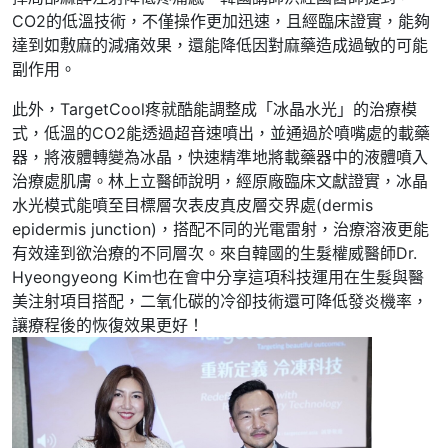
CO2的低溫技術，不僅操作更加迅速，且經臨床證實，能夠
達到如敷麻的減痛效果，還能降低因對麻藥造成過敏的可能
副作用。
此外，TargetCool疼就酷能調整成「冰晶水光」的治療模
式，低溫的CO2能透過超音速噴出，並通過於噴嘴處的載藥
器，將液體轉變為冰晶，快速精準地將載藥器中的液體噴入
治療處肌膚。林上立醫師說明，經原廠臨床文獻證實，冰晶
水光模式能噴至目標層次表皮真皮層交界處(dermis
epidermis junction)，搭配不同的光電雷射，治療溶液更能
有效達到欲治療的不同層次。來自韓國的生髮權威醫師Dr.
Hyeongyeong Kim也在會中分享這項科技運用在生髮與醫
美注射項目搭配，二氧化碳的冷卻技術還可降低發炎機率，
讓療程後的恢復效果更好！