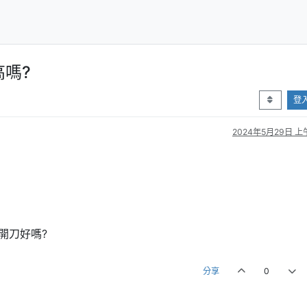
嗎?
登
2024年5月29日 上午
開刀好嗎?
分享
0