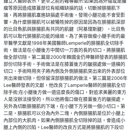
鍾立人醫師表示，更早之前的報導顯示:如果因為外傷或是腫
瘤等原因造成膝蓋部位有組織缺損的話，切斷掉腓腸肌下
端，再將腓腸肌塞進缺損處手術後，發現小腿功能不會受影
響。為什麼腓腸肌可以被犧牲掉的原因是因為在腓腸肌深部
的比目魚肌與腓腸肌有共同的肌腱（阿基理斯腱），比目魚
肌可以取代腓腸肌功能的緣故。為了美容做瘦小腿手術的最
早醫學文獻是1998年美國醫師Lemperle的腓腸肌全切除手
術，做法是在小腿後方中間切一刀直的長的切口，將腓腸肌
做全部切除。第二篇是2000年韓國金仍坤醫師發表的腓腸肌
部份切除手術，手術做法是在膝蓋後方的皺摺處做一道橫的
切口，手術時用夾子將內側及外側腓腸肌突出來的外表部位
夾出來做切除，但保留深部腓腸肌的做法。第三篇是2006年
Lee醫師發表的文獻，他改良了Lamperle醫師的腓腸肌全切
除手術;在小腿後方做一道這麼長的傷口，對追求美麗的東方
人是沒辦法接受的，所以他將傷口做在膝蓋後方的皺摺處。
另外為切斷腓腸肌的下端，在小腿下方另做一個小切口。第
二是，腓腸肌可以分為內外二塊，內側腓腸肌是位於小腿上
內部位的大肌肉。如果內側腓腸肌全切除掉的話，會造成小
腿上內側的凹陷。Lee醫師的改良方式是將腓腸肌的下段切