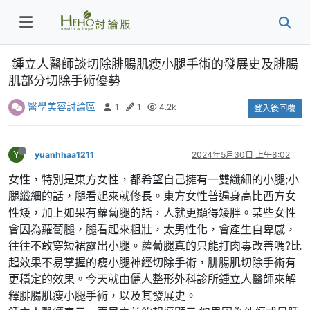
鍾立人醫師談切除腓腸肌瘦小腿手術的發展史及腓腸
肌部分切除手術優勢
醫學美容討論區
1
1
4.2k
登入後回覆
Y
yuanhhaa1211
2024年5月30日 上午8:02
女性，特別是東方女性，都希望自己擁有一雙纖細的小腿;小
腿纖細的話，腿看起來就修長。東方女性普遍身高比西方女
性矮，加上如果有蘿蔔腿的話，人就更顯得矮胖。某些女性
會因為蘿蔔腿，腿看起來粗壯，太男性化，會產生自卑感，
往往不敢穿短裙露出小腿。蘿蔔腿真的只能打肉毒改善嗎?比
起效果不易掌握的瘦小腿神經切除手術，腓腸肌切除手術有
更穩定的效果。今天就由儷人整形外科診所鍾立人醫師來解
釋腓腸肌瘦小腿手術，以及其發展史。