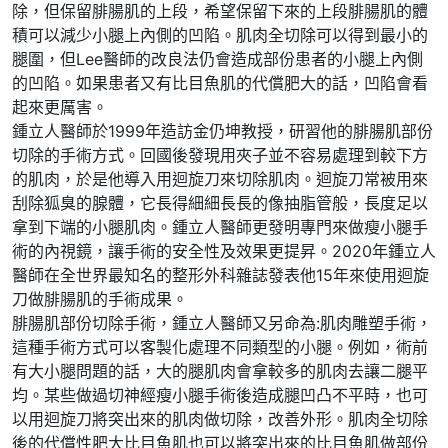
除，但保留腓腸肌的上段，希望保留下來的上段腓腸肌的體
積可以減少小腿上內側的凹陷。肌肉全切除可以得到最小的
腿圍，但Lee醫師的改良法仍會造成部份患者的小腿上內側
的凹陷。如果患者又有比目魚肌的代償肥大的話，凹陷會看
起來更厲害。
鍾立人醫師於1999年造訪金仍坤教授，研習他的腓腸肌部份
切除的手術方式。回國後發現用夾子並不容易處理到較下方
的肌肉，於是他導入用迴旋刀來切除肌肉。迴旋刀常被用來
刮除狐臭的腺體，它長得細細長長的像抽脂管般，長度足以
拿到下端的小腿肌肉。鍾立人醫師更發明專門來做瘦小腿手
術的內視鏡，讓手術的安全性及效果更提昇。2020年鍾立人
醫師在全世界最知名的整形外科雜誌發表他15年來使用迴旋
刀做腓腸肌的手術成果。
腓腸肌部份切除手術，鍾立人醫師又另命為:肌肉雕塑手術，
這種手術方式可以客製化處理不同類型的小腿。例如，術前
有大小腿問題的話，大的腿肌肉會拿較多的肌肉去讓二腿平
均。某些做過切神經瘦小腿手術後造成腿凹凸不平時，也可
以用迴旋刀將突出來的肌肉做切除，改善外形。肌肉全切除
後的代償性肥大比目魚肌也可以將突出來的比目魚肌做部份