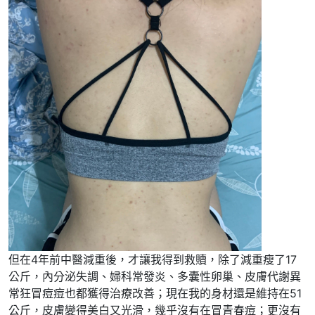
但在4年前中醫減重後，才讓我得到救贖，除了減重瘦了17
公斤，內分泌失調、婦科常發炎、多囊性卵巢、皮膚代謝異
常狂冒痘痘也都獲得治療改善；現在我的身材還是維持在51
公斤，皮膚變得美白又光滑，幾乎沒有在冒青春痘；更沒有