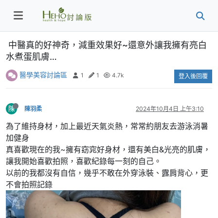
中醫真的好神奇，減重效果好~還意外讓我擁有亮白
水煮蛋肌膚…
醫學美容討論區
1
1
4.7k
登入後回覆
陳
陳羽柔
2024年10月4日 上午3:10
為了維持身材，加上最近天氣炎熱，常常約朋友去游泳消暑
加健身
真喜歡現在的我~擁有窈窕好身材，還有美白&光亮的肌膚，
讓我開始喜歡拍照，喜歡紀錄每一刻的自己。
以前的我都沒有自信，幾乎不敢在外穿泳裝、露肩背心，更
不會拍照記錄