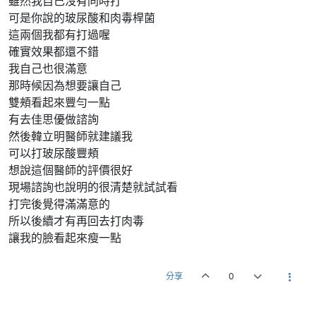
雖然我自己沒有同時打
可是你說的玻尿酸和肉毒桿菌
這兩個我都有打過喔
確實效果都還不錯
我自己也很滿意
那時候因為想要讓自己
雙頰看起來豐勻一點
有去佳思優做諮詢
然後韓立明醫師就建議我
可以打玻尿酸豐頰
想說這個醫師的評價很好
現場諮詢也說明的很清楚就試試看
打完後覺得滿滿意的
所以後續才有再回去打肉毒
讓我的臉看起來瘦一點
分享
0