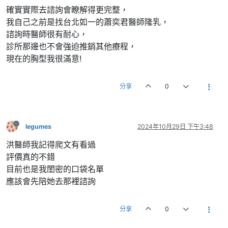
確實實際去諮詢會瞭解得更完整，
我自己之前是找台北如一的蕭奕君醫師隆乳，
諮詢時醫師很有耐心，
診所那邊也不會強迫推銷其他療程，
現在的胸型我很滿意!
分享
0
legumes
2024年10月29日 下午3:48
洪醫師我記得爬文有看過
評價真的不錯
目前也是我閨密的口袋名單
應該會先陪她去那裡諮詢
分享
0