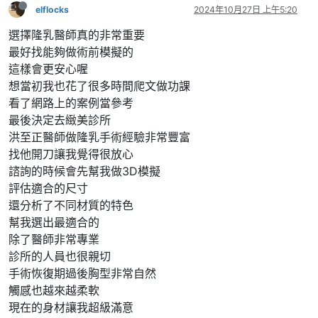
elflocks
2024年10月27日 上午5:20
選擇隆乳醫師真的非常重要
最好找能夠做術前模擬的
這樣會更安心喔
想當初我也花了很多時間爬文做功課
看了網路上的案例當參考
最後決定去緻美診所
洪至正醫師做隆乳手術經驗非常豐富
找他開刀讓我覺得很放心
諮詢的時候會先幫我做3D模擬
評估適合的尺寸
還分析了不同材質的特色
幫我選出最適合的
除了醫師非常專業
診所的人員也很親切
手術恢復期過後胸型非常自然
觸感也越來越柔軟
現在的身材讓我超級滿意