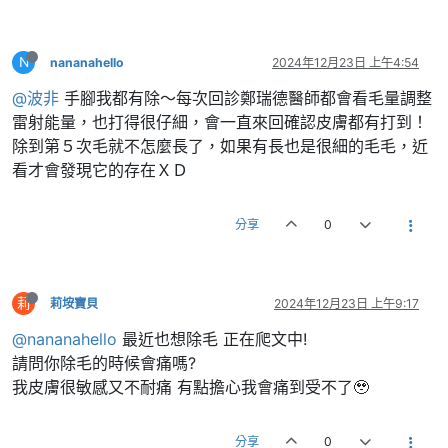
N
nananahello
2024年12月23日 上午4:54
@波非
手腳我都有除～每次回診鄭瑞德醫師都會看毛量調整
雷射能量，也打得很仔細，會一直來回確認皮膚都有打到！
除到第５次毛就不怎麼長了，如果有長也是很細的毛毛，近
看才會發現它的存在ＸＤ
分享
0
莉
莉垵寶貝
2024年12月23日 上午9:17
@nananahello
最近也想除毛 正在爬文中!
請問你除毛的時候會痛嗎?
我皮膚很敏感又不耐痛 有點擔心我會痛到受不了🥹
分享
0