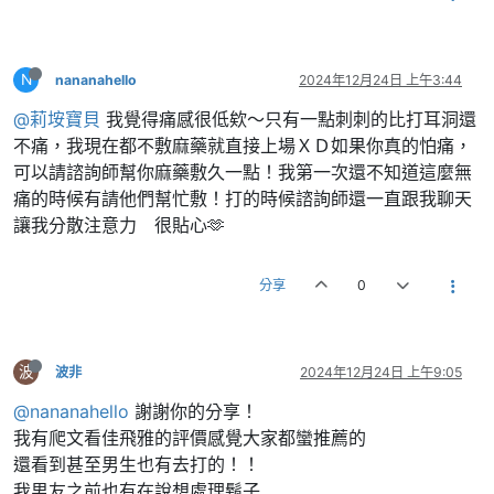
N
nananahello
2024年12月24日 上午3:44
@莉垵寶貝
我覺得痛感很低欸～只有一點刺刺的比打耳洞還
不痛，我現在都不敷麻藥就直接上場ＸＤ如果你真的怕痛，
可以請諮詢師幫你麻藥敷久一點！我第一次還不知道這麼無
痛的時候有請他們幫忙敷！打的時候諮詢師還一直跟我聊天
讓我分散注意力 很貼心🫶
分享
0
波
波非
2024年12月24日 上午9:05
@nananahello
謝謝你的分享！
我有爬文看佳飛雅的評價感覺大家都蠻推薦的
還看到甚至男生也有去打的！！
我男友之前也有在說想處理鬍子