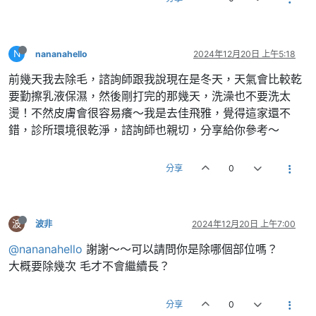
N
nananahello
2024年12月20日 上午5:18
前幾天我去除毛，諮詢師跟我說現在是冬天，天氣會比較乾
要勤擦乳液保濕，然後剛打完的那幾天，洗澡也不要洗太
燙！不然皮膚會很容易癢～我是去佳飛雅，覺得這家還不
錯，診所環境很乾淨，諮詢師也親切，分享給你參考～
分享
0
波
波非
2024年12月20日 上午7:00
@nananahello
謝謝～～可以請問你是除哪個部位嗎？
大概要除幾次 毛才不會繼續長？
分享
0