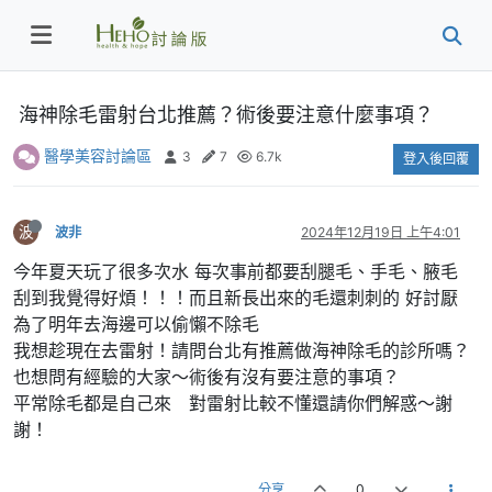
海神除毛雷射台北推薦？術後要注意什麼事項？
醫學美容討論區
3
7
6.7k
登入後回覆
波
波非
2024年12月19日 上午4:01
今年夏天玩了很多次水 每次事前都要刮腿毛、手毛、腋毛
刮到我覺得好煩！！！而且新長出來的毛還刺刺的 好討厭
為了明年去海邊可以偷懶不除毛
我想趁現在去雷射！請問台北有推薦做海神除毛的診所嗎？
也想問有經驗的大家～術後有沒有要注意的事項？
平常除毛都是自己來 對雷射比較不懂還請你們解惑～謝
謝！
分享
0