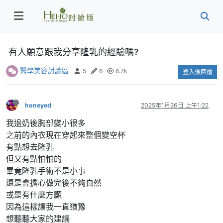
有人願意跟我分享隆乳的經驗嗎?
醫學美容討論區
5
6
6.7k
登入後回覆
honeyed
2025年1月26日 上午1:22
我退奶後胸部變小很多
之前的內衣現在穿起來整個變空杯
有點想去隆乳
但又有點怕怕的
畢竟隆乳手術不是小事
還是會擔心做完後不夠自然
或是有什麼方顯
因為這樣讓我一直猶豫
想聽聽大家的建議