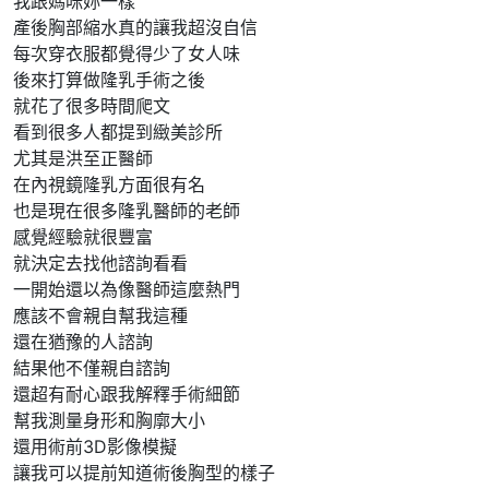
我跟媽咪妳一樣
產後胸部縮水真的讓我超沒自信
每次穿衣服都覺得少了女人味
後來打算做隆乳手術之後
就花了很多時間爬文
看到很多人都提到緻美診所
尤其是洪至正醫師
在內視鏡隆乳方面很有名
也是現在很多隆乳醫師的老師
感覺經驗就很豐富
就決定去找他諮詢看看
一開始還以為像醫師這麼熱門
應該不會親自幫我這種
還在猶豫的人諮詢
結果他不僅親自諮詢
還超有耐心跟我解釋手術細節
幫我測量身形和胸廓大小
還用術前3D影像模擬
讓我可以提前知道術後胸型的樣子