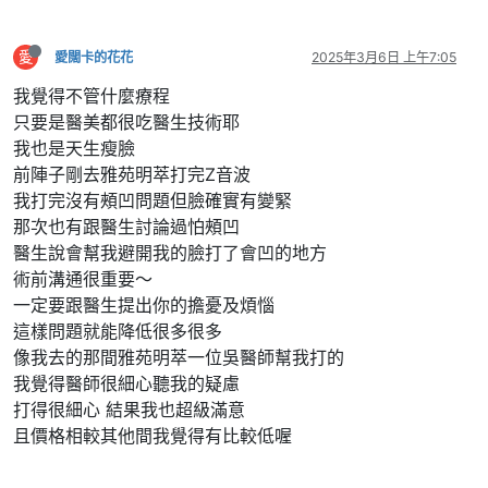
愛
愛闊卡的花花
2025年3月6日 上午7:05
我覺得不管什麼療程
只要是醫美都很吃醫生技術耶
我也是天生瘦臉
前陣子剛去雅苑明萃打完Z音波
我打完沒有頰凹問題但臉確實有變緊
那次也有跟醫生討論過怕頰凹
醫生說會幫我避開我的臉打了會凹的地方
術前溝通很重要～
一定要跟醫生提出你的擔憂及煩惱
這樣問題就能降低很多很多
像我去的那間雅苑明萃一位吳醫師幫我打的
我覺得醫師很細心聽我的疑慮
打得很細心 結果我也超級滿意
且價格相較其他間我覺得有比較低喔