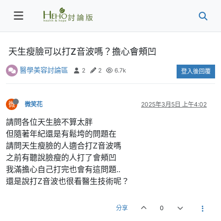
天生瘦臉可以打Z音波嗎？擔心會頰凹
醫學美容討論區
2
2
6.7k
登入後回覆
微
微笑花
2025年3月5日 上午4:02
請問各位天生臉不算太胖
但隨著年紀還是有鬆垮的問題在
請問天生瘦臉的人適合打Z音波嗎
之前有聽說臉瘦的人打了會頰凹
我滿擔心自己打完也會有這問題..
還是說打Z音波也很看醫生技術呢？
分享
0