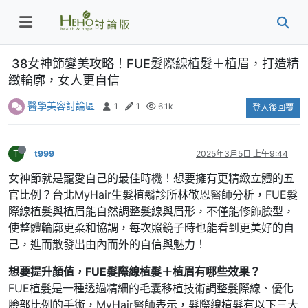
38女神節變美攻略！FUE髮際線植髮＋植眉，打造精
緻輪廓，女人更自信
醫學美容討論區
1
1
6.1k
登入後回覆
T
t999
2025年3月5日 上午9:44
女神節就是寵愛自己的最佳時機！想要擁有更精緻立體的五
官比例？台北MyHair生髮植鬍診所林敬恩醫師分析，FUE髮
際線植髮與植眉能自然調整髮線與眉形，不僅能修飾臉型，
使整體輪廓更柔和協調，每次照鏡子時也能看到更美好的自
己，進而散發出由內而外的自信與魅力！
想要提升顏值，FUE髮際線植髮＋植眉有哪些效果？
FUE植髮是一種透過精細的毛囊移植技術調整髮際線、優化
臉部比例的手術，MyHair醫師表示，髮際線植髮有以下三大