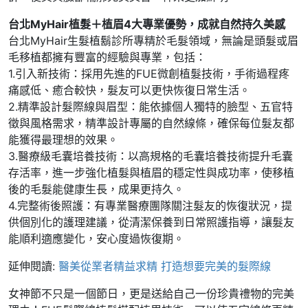
台北MyHair植髮＋植眉4大專業優勢，成就自然持久美感
台北MyHair生髮植鬍診所專精於毛髮領域，無論是頭髮或眉
毛移植都擁有豐富的經驗與專業，包括：
1.引入新技術：採用先進的FUE微創植髮技術，手術過程疼
痛感低、癒合較快，髮友可以更快恢復日常生活。
2.精準設計髮際線與眉型：能依據個人獨特的臉型、五官特
徵與風格需求，精準設計專屬的自然線條，確保每位髮友都
能獲得最理想的效果。
3.醫療級毛囊培養技術：以高規格的毛囊培養技術提升毛囊
存活率，進一步強化植髮與植眉的穩定性與成功率，使移植
後的毛髮能健康生長，成果更持久。
4.完整術後照護：有專業醫療團隊關注髮友的恢復狀況，提
供個別化的護理建議，從清潔保養到日常照護指導，讓髮友
能順利適應變化，安心度過恢復期。
延伸閱讀:
醫美從業者精益求精 打造想要完美的髮際線
女神節不只是一個節日，更是送給自己一份珍貴禮物的完美