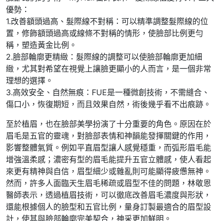
優勢：
1.改善額頭過高、髮際線不對稱：可以精準調整髮際線的位
置，修飾額頭過高或線條不對稱的情形，使臉部比例更勻
稱，塑造黃金比例。
2.臉部輪廓更精緻：髮際線的調整可以使臉部輪廓更加細
緻，尤其對希望在視覺上讓臉更顯小的人而言，是一個非常
理想的選擇。
3.高效安全、自然無痕：FUE是一種微創技術，不需縫合、
傷口小，恢復期短，而且效果自然，術後幾乎看不出痕跡。
至於植眉，也在臉部美學扮演了十分重要的角色。原因在於
眉毛是五官的靈魂，對臉部表情和神韻能發揮關鍵的作用，
影響整體氣質。例如平直眉型讓人感覺穩重，而弧形眉毛能
增強溫柔感；濃密有型的眉毛能提升五官立體感，使人看起
來更有精神與自信，眉型細少或雜亂則可能顯得疲憊無神。
然而，許多人面臨天生眉毛稀疏或眉型不佳的問題，林敬恩
醫師表示，透過植眉技術，可以徹底改善眉毛濃度與形狀，
還能根據個人的臉型和五官比例，量身訂製最適合的眉型設
計，使其與臉部輪廓完美契合，神采更加鮮明。