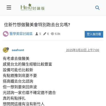
住新竹想做醫美會特別跑去台北嗎?
醫學美容討論區
5
6
6.8k
登入後回覆
seafront
2025年3月22日 上午7:06
有考慮去做醫美
感覺台北的醫生經驗比較豐富
設備可能也比較新
有點猶豫到底要不要
搭高鐵去台北諮詢
但一想到要來回奔波
光諮詢一家也還不確定適不適合
真的有點掙扎
想問問這邊有沒有新竹人