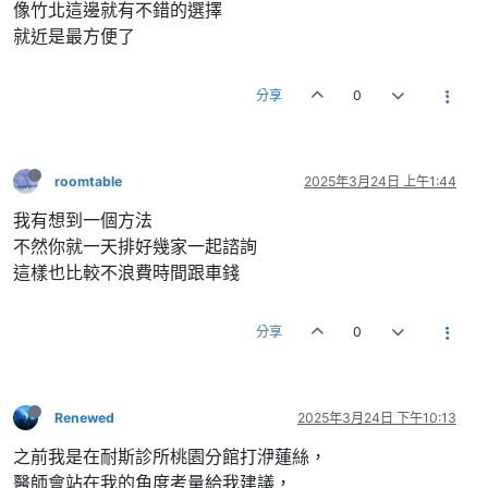
像竹北這邊就有不錯的選擇
就近是最方便了
分享
0
roomtable
2025年3月24日 上午1:44
我有想到一個方法
不然你就一天排好幾家一起諮詢
這樣也比較不浪費時間跟車錢
分享
0
Renewed
2025年3月24日 下午10:13
之前我是在耐斯診所桃園分館打洢蓮絲，
醫師會站在我的角度考量給我建議，