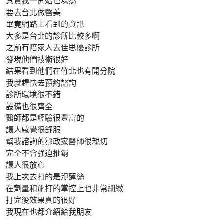
其實我一開始也以為
要去台北做醫美
畢竟網路上看到的資訊
大多是台北的診所比較多啊
之前有陪家人去佳思優診所
發現他們技術很好
結果看到他們在竹北也有開分院
我就趕快去預約諮詢
診所環境很不錯
設備也很齊全
醫師都是經驗很豐富的
讓人感覺很舒服
幫我諮詢的鄒政家醫師很親切
完全不會強迫推銷
讓人很放心
我上次去打的是洢蓮絲
在劑量和施打的掌控上也非常細緻
打完後效果真的很好
我現在也都介紹給我朋友