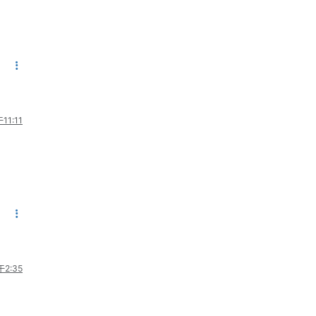
11:11
2:35