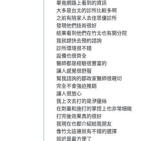
畢竟網路上看到的資訊
大多是台北的診所比較多啊
之前有陪家人去佳思優診所
發現他們技術很好
結果看到他們在竹北也有開分院
我就趕快去預約諮詢
診所環境很不錯
設備也很齊全
醫師都是經驗很豐富的
讓人感覺很舒服
幫我諮詢的鄒政家醫師很親切
完全不會強迫推銷
讓人很放心
我上次去打的是洢蓮絲
在劑量和施打的掌控上也非常細緻
打完後效果真的很好
我現在也都介紹給我朋友
像竹北這邊就有不錯的選擇
就近是最方便了