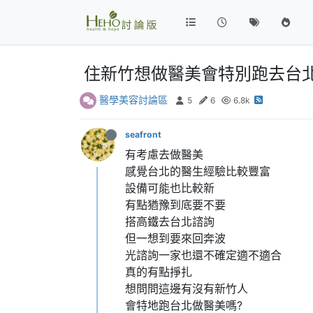
住新竹想做醫美會特別跑去台北
醫學美容討論區
5
6
6.8k
seafront
有考慮去做醫美
感覺台北的醫生經驗比較豐富
設備可能也比較新
有點猶豫到底要不要
搭高鐵去台北諮詢
但一想到要來回奔波
光諮詢一家也還不確定適不適合
真的有點掙扎
想問問這邊有沒有新竹人
會特地跑台北做醫美嗎?